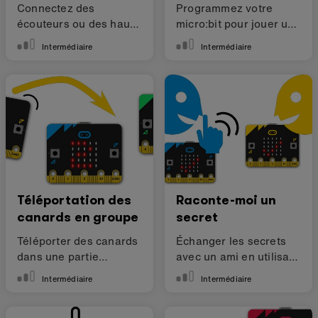
Connectez des
Programmez votre
écouteurs ou des haut-
micro:bit pour jouer une
parleurs pour faire du
musique
Intermédiaire
Intermédiaire
bruit
Téléportation des
Raconte-moi un
canards en groupe
secret
Téléporter des canards
Échanger les secrets
dans une partie
avec un ami en utilisant
multijoueur
la radio
Intermédiaire
Intermédiaire