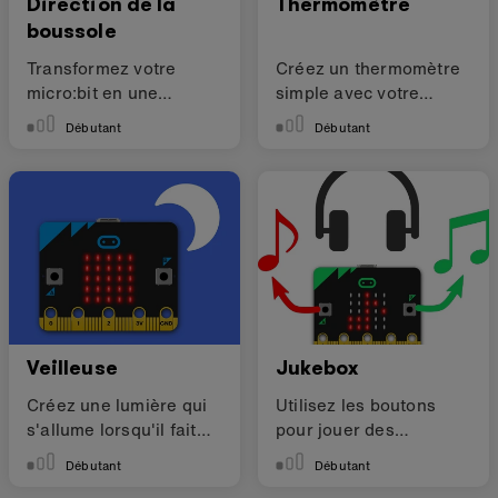
Direction de la
Thermomètre
boussole
Transformez votre
Créez un thermomètre
micro:bit en une
simple avec votre
boussole simple
micro:bit
Débutant
Débutant
Veilleuse
Jukebox
Créez une lumière qui
Utilisez les boutons
s'allume lorsqu'il fait
pour jouer des
sombre.
musiques différentes
Débutant
Débutant