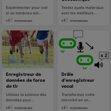
Expérimenter pour voir
Testez quels matériaux
si un matériau est
sont les meilleurs
conducteur
isolants acoustiques
Intermédiaire
Intermédiaire
d'électricité.
Enregistreur de
Drôle
données de force
d'enregistreur
de tir
vocal
Utilisez la science des
Transformez votre
données pour
micro:bit en un
améliorer vos
modificateur de voix.
Intermédiaire
Intermédiaire
compétences sportives