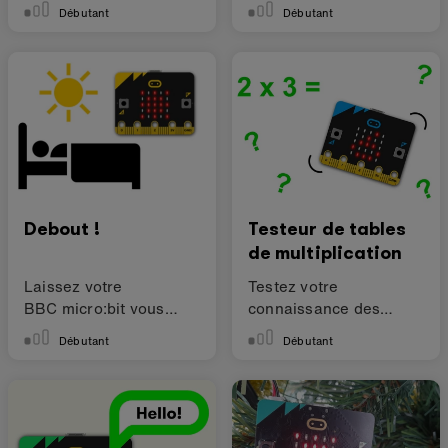
bouteille.
capteur de lumière.
Débutant
Débutant
Debout !
Testeur de tables
de multiplication
Laissez votre
Testez votre
BBC micro:bit vous
connaissance des
aider à vous lever le
tables de multiplication
Débutant
Débutant
matin.
avec ce projet.