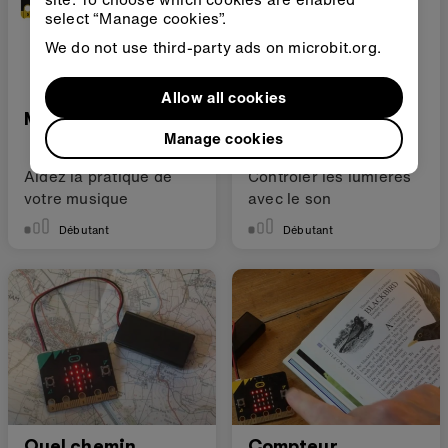
select “Manage cookies”.
We do not use third-party ads on microbit.org.
Allow all cookies
Métronome
Applaudir et
Manage cookies
allumer la lumière
Aidez la pratique de
Contrôler les lumières
votre musique
avec le son
Débutant
Débutant
Quel chemin
Compteur