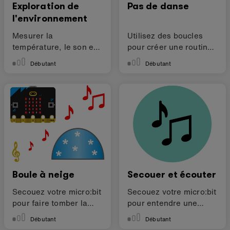
Exploration de
Pas de danse
l'environnement
Mesurer la
Utilisez des boucles
température, le son et
pour créer une routine
les niveaux de lumière
de danse.
Débutant
Débutant
autour de vous
Boule à neige
Secouer et écouter
Secouez votre micro:bit
Secouez votre micro:bit
pour faire tomber la
pour entendre une
neige.
musique joyeuse.
Débutant
Débutant