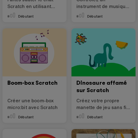
Scratch en utilisant
instrument de musique
votre micro:bit
mystérieux avec
Débutant
Débutant
Scratch
Boom-box Scratch
Dinosaure affamé
sur Scratch
Créer une boom-box
Créez votre propre
micro:bit avec Scratch
manette de jeu sans fil
pour Scratch
Débutant
Débutant