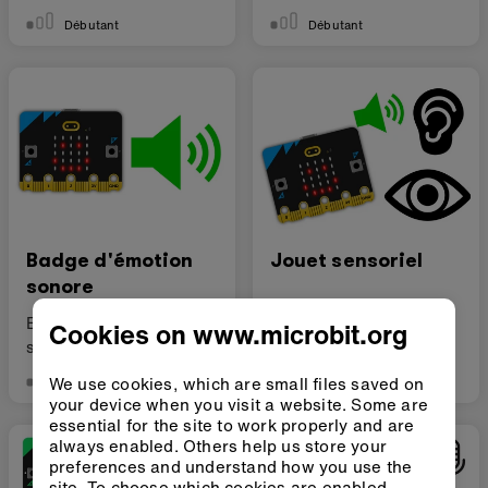
Débutant
Débutant
Badge d'émotion
Jouet sensoriel
sonore
Exprimez-vous avec le
Fabriquer un jouet
Cookies on www.microbit.org
son
multi-sensoriel
We use cookies, which are small files saved on
Débutant
Débutant
your device when you visit a website. Some are
essential for the site to work properly and are
always enabled. Others help us store your
preferences and understand how you use the
site. To choose which cookies are enabled