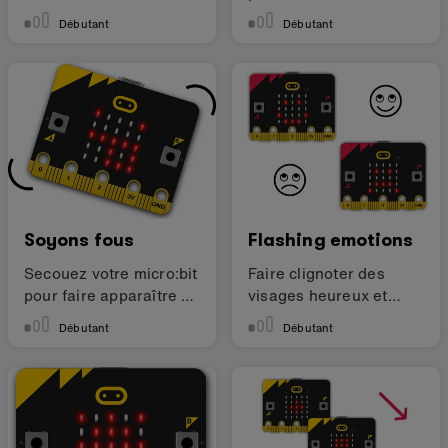
micro:bit
comment vous vous
Débutant
Débutant
sentez
Soyons fous
Flashing emotions
Secouez votre micro:bit
Faire clignoter des
pour faire apparaître un
visages heureux et
visage fou
tristes
Débutant
Débutant