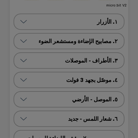
micro:bit V2
١. الأزرار
٢. مصابيح الإضاءة ومستشعر الضوء
٣. الأطراف - الموصلات
٤. موصّل بجهد 3 فولت
٥. الموصل - الأرضي
٦. شعار اللمس - جديد