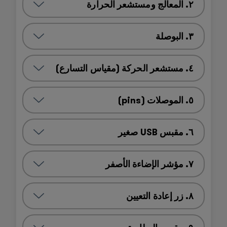
٢. المعالج ومستشعر الحرارة
٣. البوصلة
٤. مستشعر الحركة (مقياس التسارع)
٥. الموصلات (pins)
٦. مقبس USB صغير
٧. مؤشر الإضاءة الأصفر
٨. زر إعادة التعيين