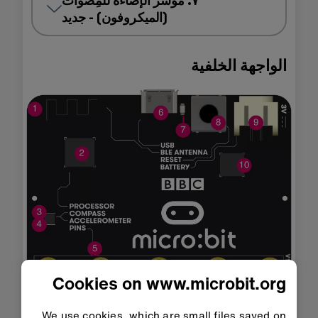
٧. مؤشر الإضاءة للمِصوات
(الميكروفون) - جديد
الواجهة الخلفية
Cookies on www.microbit.org
We use cookies, which are small files saved on
النسخة الأصلية (micro:bit V1)