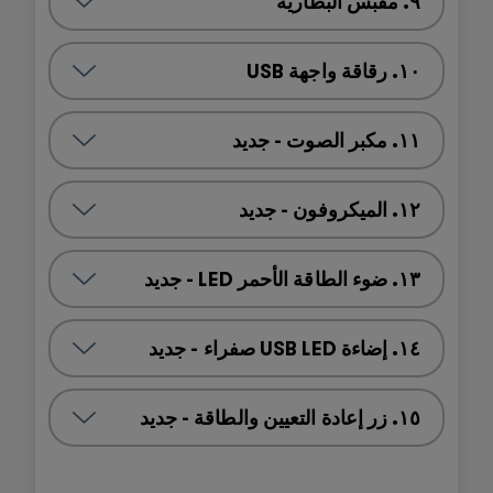
٩. مقبس البطارية
١٠. رقاقة واجهة USB
١١. مكبر الصوت - جديد
١٢. الميكروفون - جديد
١٣. ضوء الطاقة الأحمر LED - جديد
١٤. إضاءة USB LED صفراء - جديد
١٥. زر إعادة التعيين والطاقة - جديد