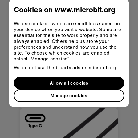
Pack of 10 official flexible micro:bit
Cookies on www.microbit.org
holders and straps
We use cookies, which are small files saved on
your device when you visit a website. Some are
essential for the site to work properly and are
always enabled. Others help us store your
preferences and understand how you use the
site. To choose which cookies are enabled
select “Manage cookies”.
We do not use third-party ads on microbit.org.
Allow all cookies
micro:bit USB A cables
Manage cookies
Official micro:bit branded USB A
cables