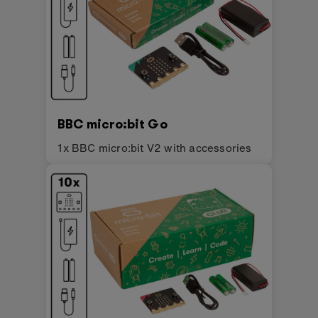
BBC micro:bit Go
1x BBC micro:bit V2 with accessories