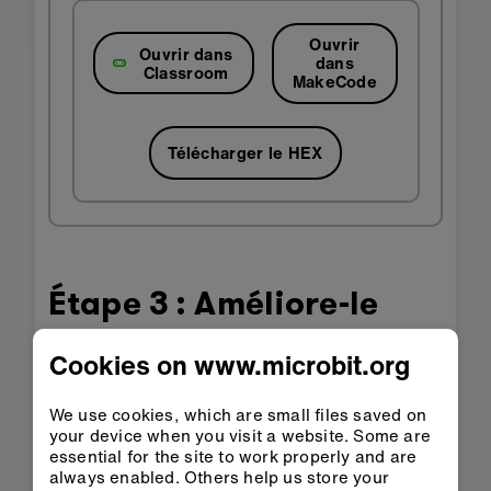
Ouvrir
Ouvrir dans
dans
Classroom
MakeCode
Télécharger le HEX
Étape 3 : Améliore-le
Cookies on www.microbit.org
Faire apparaître le nombre pendant quelques
secondes, puis effacer l'écran LED pour
économiser les piles.
We use cookies, which are small files saved on
your device when you visit a website. Some are
Faites lancer 2 dés. Vous pouvez créer un
essential for the site to work properly and are
nombre aléatoire entre 2 et 12, ou vous
always enabled. Others help us store your
pouvez créer deux nombres aléatoires entre 1