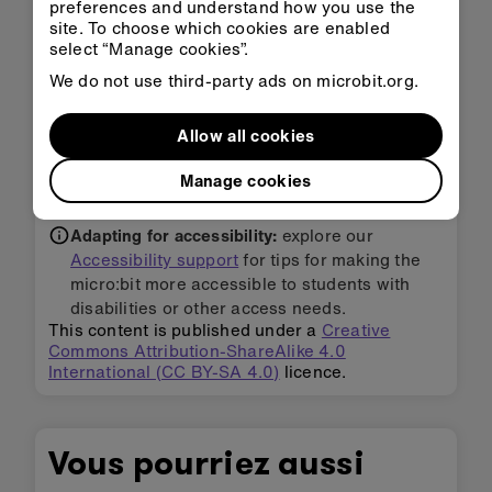
preferences and understand how you use the
et 6 et les ajouter ensemble.
site. To choose which cookies are enabled
select “Manage cookies”.
Essayez les deux méthodes et comptez la
We do not use third-party ads on microbit.org.
fréquence à laquelle chaque score se produit.
Cela fait-il une différence? Est-ce que
certains nombres apparaissent plus souvent
Allow all cookies
que d’autres?
Manage cookies
Adapting for accessibility:
explore our
Accessibility support
for tips for making the
micro:bit more accessible to students with
disabilities or other access needs.
This content is published under a
Creative
Commons Attribution-ShareAlike 4.0
International (CC BY-SA 4.0)
licence.
Vous pourriez aussi