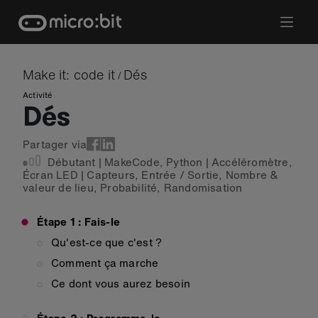
Skip
to
content
Make it: code it
Dés
/
Activité
Dés
Partager via
Débutant
|
MakeCode
,
Python
|
Accéléromètre
,
Écran LED
|
Capteurs
,
Entrée / Sortie
,
Nombre &
valeur de lieu
,
Probabilité
,
Randomisation
Étape 1 : Fais-le
Qu'est-ce que c'est ?
Comment ça marche
Ce dont vous aurez besoin