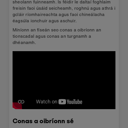
sheolann fuinneamh. Is féidir le daltaí foghlaim
freisin faoi úsáid seicheamh, roghnú agus athrá i
gcláir ríomhaireachta agus faoi chineálacha
éagsúla ionchuir agus aschuir.
Míníonn an físeán seo conas a oibríonn an
tionscadal agus conas an turgnamh a
dhéanamh.
Conas a oibríonn sé