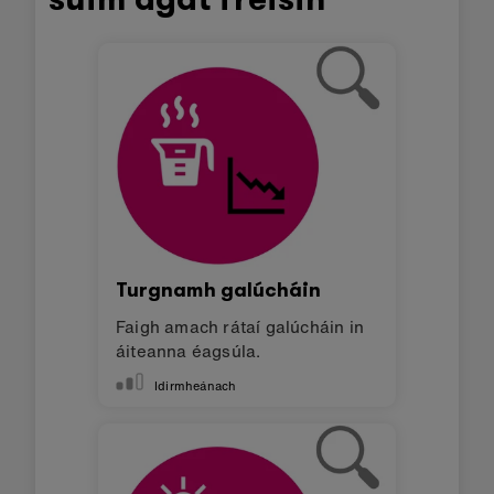
Turgnamh galúcháin
Faigh amach rátaí galúcháin in
áiteanna éagsúla.
Idirmheánach