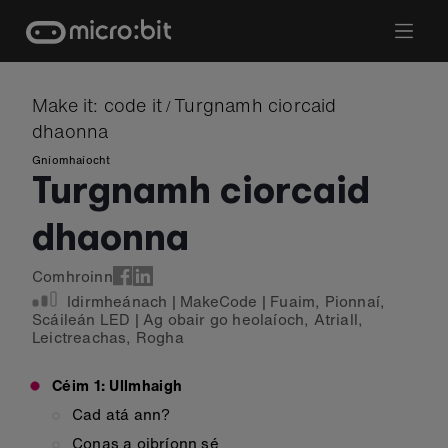
Skip
to
content
Make it: code it
Turgnamh ciorcaid
/
dhaonna
Gníomhaíocht
Turgnamh ciorcaid
dhaonna
Comhroinn
Idirmheánach
|
MakeCode
|
Fuaim
,
Pionnaí
,
Scáileán LED
|
Ag obair go heolaíoch
,
Atriall
,
Leictreachas
,
Rogha
Céim 1: Ullmhaigh
Cad atá ann?
Conas a oibríonn sé