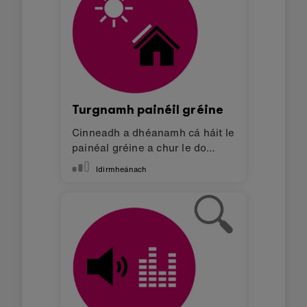
Turgnamh painéil gréine
Cinneadh a dhéanamh cá háit le
painéal gréine a chur le do
micro:bit.
Idirmheánach