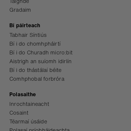
Taighde
Gradaim
Bí páirteach
Tabhair Síntiús
Bí i do chomhpháirtí
Bí i do Churadh micro:bit
Aistrigh an suíomh idirlín
Bí i do thástálaí béite
Comhphobal forbróra
Polasaithe
Inrochtaineacht
Cosaint
Téarmaí úsáide
Polasaí príobháideachta