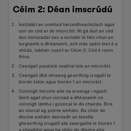
Céim 2: Déan imscrúdú
Íoslódáil an comhad heicsidheachúlach agus
cuir an cód ar do micro:bit. Ní gá duit an cód
don tionscadal seo a scríobh tú féin chun an
turgnamh a dhéanamh, ach más spéis leat é a
chódú, tabhair cuairt ar Céim 3: Cód é roinn
thíos.
Ceangail pacáiste ceallraí leis an micro:bit.
Ceangail dhá shreang gearrthóg crogaill le
biorán talún agus biorán 1 an micro:bit.
Coinnigh foircinn eile na sreanga i ngach
lámh agat chun ciorcad a dhéanamh nó
coinnigh lámha i gciorcal le do chairde. Bris
an ciorcal ag pointe amháin. Ba chóir do
dhuine amháin deireadh an tseolta
ghearrthóg crogaill atá ceangailte le biorán 1
a shealbhú agus ba chóir do dhuine eile