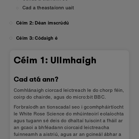
Cad a theastaíonn uait
Céim 2: Déan imscrúdú
Céim 3: Códaigh é
Céim 1: Ullmhaigh
Cad atá ann?
Comhlánaigh ciorcad leictreach le do chorp féin,
coirp do chairde, agus do micro:bit BBC.
Forbraíodh an tionscadal seo i gcomhpháirtíocht
le White Rose Science do mhúinteoirí eolaíochta
agus tugann sé deis do dhaltaí tuiscint a fháil ar
an gcaoi a bhféadann ciorcaid leictreacha
fuinneamh a aistriú, agus ar an gcineál ábhar a