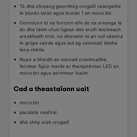
Tá dhá shreang gearrthóg crogaill ceangailte
le biorán talún agus biorán 1 an micro:bit.
Coinníonn tú na foircinn eile de na sreanga le
do dhá lámh chun ligean don sruth leictreach
sreabhadh tríot, nó déanann tú an rud céanna
le grúpa cairde agus iad ag coinneáil lámha
lena chéile.
Nuair a bheidh an ciorcad críochnaithe,
feictear figiúr maide ar thaispeántas LED an
micro:bit agus seinntear fuaim.
Cad a theastaíonn uait
micro:bit
pacáiste ceallraí
dhá chlip crúb crogaill