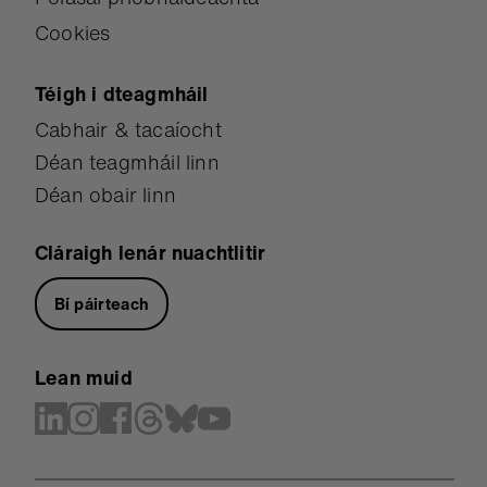
Cookies
Téigh i dteagmháil
Cabhair & tacaíocht
Déan teagmháil linn
Déan obair linn
Cláraigh lenár nuachtlitir
Bí páirteach
Lean muid