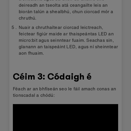
deireadh an tseolta atá ceangailte leis an
biorán talún a shealbhú, chun ciorcad mór a
chruthú.
Nuair a chruthaítear ciorcad leictreach,
feictear figiúr maide ar thaispeántas LED an
micro:bit agus seinntear fuaim. Seachas sin,
glanann an taispeáint LED, agus ní sheinntear
aon fhuaim.
Céim 3: Códaigh é
Féach ar an bhfíseán seo le fáil amach conas an
tionscadal a chódú: