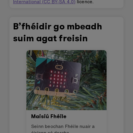
International (CC BY-SA 4.0)
licence.
B’fhéidir go mbeadh
suim agat freisin
Maisiú Fhéile
Seinn beochan Fhéile nuair a
éiríonn sé dorcha.