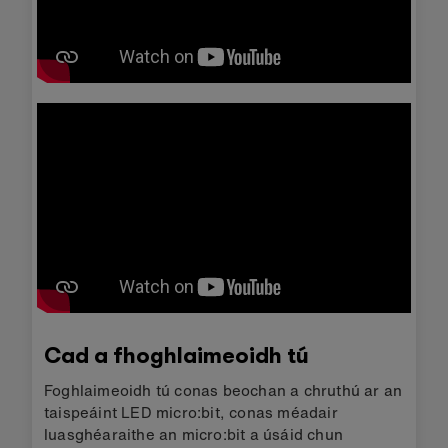
Cad a fhoghlaimeoidh tú
Foghlaimeoidh tú conas beochan a chruthú ar an
taispeáint LED micro:bit, conas méadair
luasghéaraithe an micro:bit a úsáid chun