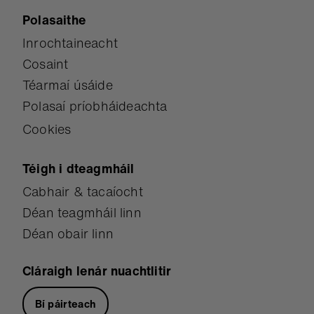
Polasaithe
Inrochtaineacht
Cosaint
Téarmaí úsáide
Polasaí príobháideachta
Cookies
Téigh i dteagmháil
Cabhair & tacaíocht
Déan teagmháil linn
Déan obair linn
Cláraigh lenár nuachtlitir
Bí páirteach