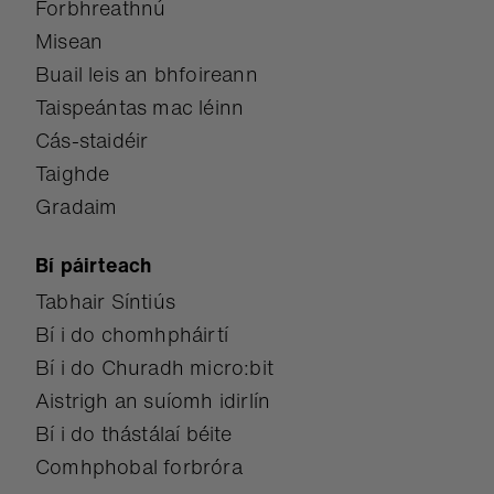
Forbhreathnú
Misean
Buail leis an bhfoireann
Taispeántas mac léinn
Cás-staidéir
Taighde
Gradaim
Bí páirteach
Tabhair Síntiús
Bí i do chomhpháirtí
Bí i do Churadh micro:bit
Aistrigh an suíomh idirlín
Bí i do thástálaí béite
Comhphobal forbróra