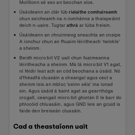
Moillíonn sé seo an beochan síos.
Úsáideann an clár lúb
rialaithe comhaireamh
chun seicheamh na n-íomhánna a thaispeáint
deich n-uaire. Tugtar
athrá
ar lúba freisin.
Úsáideann an chruinneog sneachta an cnaipe
A ionchur chun an fhuaim léiritheach ‘twinkle’
a sheinm.
Beidh micro:bit V2 uait chun fuaimeanna
léiritheacha a sheinm. Má tá micro:bit V1 agat,
ní féidir leat ach an cód beochana a úsáid. Nó
d’fhéadfá cluasáin a cheangal agus ceol a
sheinm leis an mbloc ‘seinn séis’ ina ionad
sin. Agus úsáid á baint agat as gearrthóga
crogall, ceangail micro:bit ghiotán 0 le barr do
phlocóid chluasáin, agus GND leis an gcuid is
faide den breiseán cluasáin.
Cad a theastaíonn uait