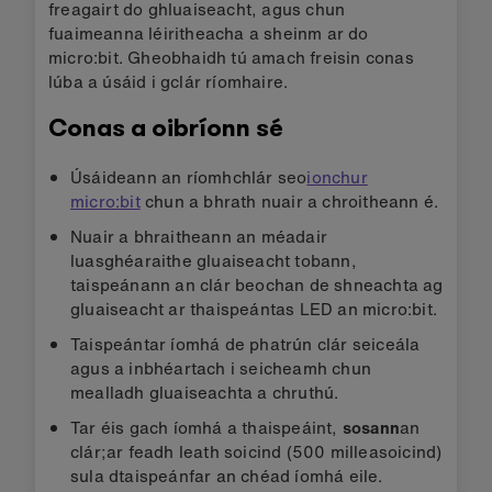
freagairt do ghluaiseacht, agus chun
fuaimeanna léiritheacha a sheinm ar do
micro:bit. Gheobhaidh tú amach freisin conas
lúba a úsáid i gclár ríomhaire.
Conas a oibríonn sé
Úsáideann an ríomhchlár seo
ionchur
micro:bit
chun a bhrath nuair a chroitheann é.
Nuair a bhraitheann an méadair
luasghéaraithe gluaiseacht tobann,
taispeánann an clár beochan de shneachta ag
gluaiseacht ar thaispeántas LED an micro:bit.
Taispeántar íomhá de phatrún clár seiceála
agus a inbhéartach i seicheamh chun
mealladh gluaiseachta a chruthú.
Tar éis gach íomhá a thaispeáint,
sosann
an
clár;ar feadh leath soicind (500 milleasoicind)
sula dtaispeánfar an chéad íomhá eile.