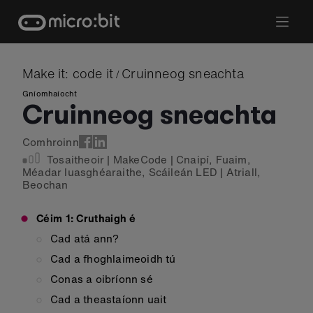
Skip
to
content
Make it: code it
Cruinneog sneachta
/
Gníomhaíocht
Cruinneog sneachta
Comhroinn
Tosaitheoir
|
MakeCode
|
Cnaipí
,
Fuaim
,
Méadar luasghéaraithe
,
Scáileán LED
|
Atriall
,
Beochan
Céim 1: Cruthaigh é
Cad atá ann?
Cad a fhoghlaimeoidh tú
Conas a oibríonn sé
Cad a theastaíonn uait