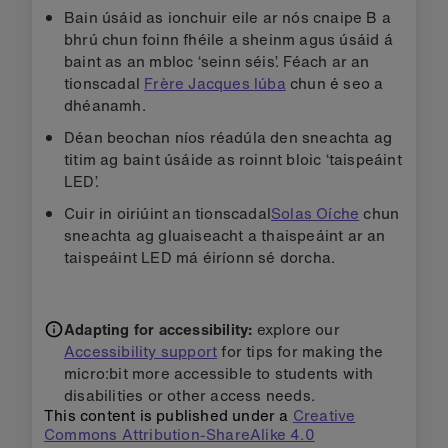
Bain úsáid as ionchuir eile ar nós cnaipe B a
bhrú chun foinn fhéile a sheinm agus úsáid á
baint as an mbloc ‘seinn séis’. Féach ar an
tionscadal
Frère Jacques lúba
chun é seo a
dhéanamh.
Déan beochan níos réadúla den sneachta ag
titim ag baint úsáide as roinnt bloic ‘taispeáint
LED’.
Cuir in oiriúint an tionscadal
Solas Oíche
chun
sneachta ag gluaiseacht a thaispeáint ar an
taispeáint LED má éiríonn sé dorcha.
Adapting for accessibility:
explore our
Accessibility support
for tips for making the
micro:bit more accessible to students with
disabilities or other access needs.
This content is published under a
Creative
Commons Attribution-ShareAlike 4.0