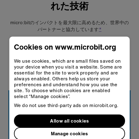
れた技術
micro:bitのインパクトを最大限に高めるため、世界中の
パートナーと協力しています
*
73.5 million
Cookies on www.microbit.org
人の子どもたちがmicro:bitで学ん
できました
We use cookies, which are small files saved on
your device when you visit a website. Some are
85+ countries
essential for the site to work properly and are
always enabled. Others help us store your
でmicro:bitが活用されています
preferences and understand how you use the
site. To choose which cookies are enabled
select “Manage cookies”.
We do not use third-party ads on microbit.org.
Allow all cookies
Manage cookies