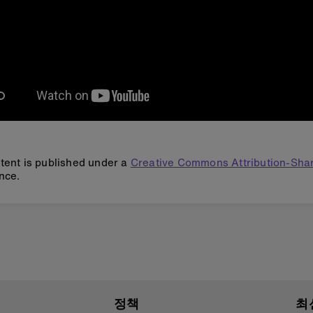
tent is published under a
Creative Commons Attribution-Shar
nce.
정책
최