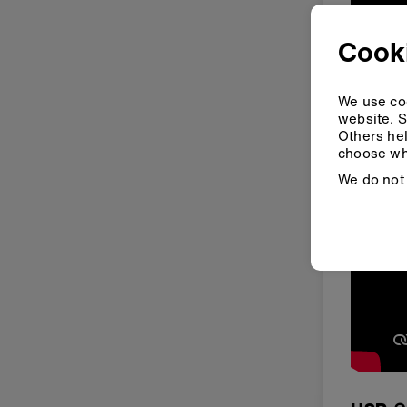
Cook
We use coo
website. S
Others hel
choose wh
We do not 