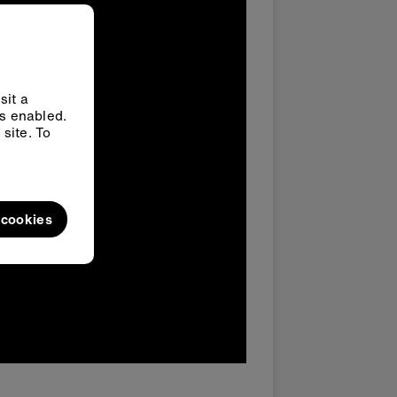
sit a
ys enabled.
site. To
l cookies