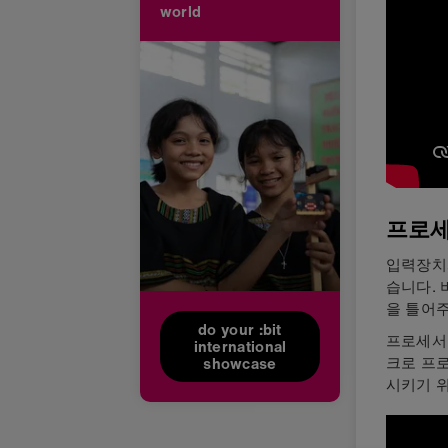
world
프로
입력장치
습니다.
을 틀어주
do your :bit
프로세서는
international
크로 프
showcase
시키기 위