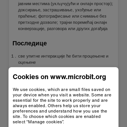
јавним местима (укључујући и онлајн простор);
доксирање, застрашивање, ухођење или
праћење; фотографисање или снимање без
претходне дозволе; трајни поремећај онлајн
конверзације, разговора или других догађаја
Последице
све упитне интеракције ће бити процењене и
оцењене
може се поднети захтев корисничкој подршци
Cookies on www.microbit.org
чланова заједнице за прилагођавање
понашања или изражавања, коментари могу
We use cookies, which are small files saved on
бити избрисани или уклоњени
your device when you visit a website. Some are
свака радња која буде сматрана озбиљним
essential for the site to work properly and are
кршењем правила понашања ће за резултат
always enabled. Others help us store your
preferences and understand how you use the
имати уклањање из простора и престанак
site. To choose which cookies are enabled
учествовања у тој заједници
select “Manage cookies”.