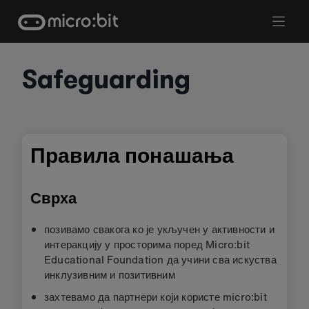
Skip
to
content
Safeguarding
Правила понашања
Сврха
позивамо свакога ко је укључен у активности и
интеракцију у просторима поред Micro:bit
Educational Foundation да учини сва искуства
инклузивним и позитивним
захтевамо да партнери који користе micro:bit