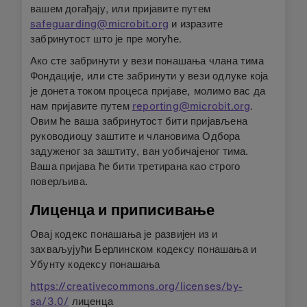
вашем догађају, или пријавите путем
safeguarding@microbit.org
и изразите
забринутост што је пре могуће.
Ако сте забринути у вези понашања члана тима
Фондације, или сте забринути у вези одлуке која
је донета током процеса пријаве, молимо вас да
нам пријавите путем
reporting@microbit.org
.
Овим ће ваша забринутост бити пријављена
руководиоцу заштите и члановима Одбора
задуженог за заштиту, ван уобичајеног тима.
Ваша пријава ће бити третирана као строго
поверљива.
Лиценца и приписивање
Овај кодекс понашања је развијен из и
захваљујући Берлинском кодексу понашања и
Убунту кодексу понашања
https://creativecommons.org/licenses/by-
sa/3.0/
лиценца