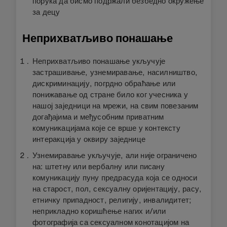
порука да бисмо подржали безбедно окружење
за децу
Неприхватљиво понашање
Неприхватљиво понашање укључује
застрашивање, узнемиравање, насилништво,
дискриминацију, погрдно обраћање или
понижавање од стране било ког учесника у
нашој заједници на мрежи, на свим повезаним
догађајима и међусобним приватним
комуникацијама које се врше у контексту
интеракција у оквиру заједнице
Узнемиравање укључује, али није ограничено
на: штетну или вербалну или писану
комуникацију пуну предрасуда која се односи
на старост, пол, сексуалну оријентацију, расу,
етничку припадност, религију, инвалидитет;
неприкладно коришћење нагих и/или
фотографија са сексуалном конотацијом на