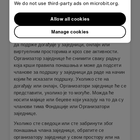
We do not use third-party ads on microbit.org.
Пријављивање
Micro:bit Educational Foundation ће имати
Allow all cookies
организаторе заједнице у сваком простору или
догађају за који је директно одговорна, као и
Manage cookies
многим партнерским догађајима; њихова улога је
да подрже догађаје у заједници, онлајн или
виртуелним просторима и кроз све активности.
Организатор заједнице ће снимити сваку радњу
која крши правила понашања и може да подсети
чланове за подршку у заједници да раде на начин
којим ће исказати подршку. Уколико сте на
догађају или онлајн, Организатори заједнице ће се
представити, уколико је то могуће. Можда ће
носити мајице или беџеве који указују на то да су
чланови тима Фондације или Организатори
заједнице.
Уколико сте сведоци или сте забринути због
понашања члана заједнице, обратите се
организатору заједнице у свом простору или на