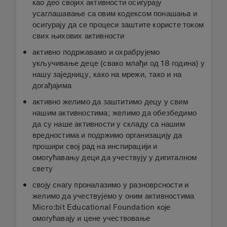
као део својих активности осигурају
усаглашавање са овим кодексом понашања и
осигурају да се процеси заштите користе током
свих њихових активности
активно подржавамо и охрабрујемо
укључивање деце (свако млађи од 18 година) у
нашу заједницу, како на мрежи, тако и на
догађајима
активно желимо да заштитимо децу у свим
нашим активностима; желимо да обезбедимо
да су наше активности у складу са нашим
вредностима и подржимо организацију да
прошири свој рад на инспирацији и
омогућавању деци да учествују у дигиталном
свету
своју снагу проналазимо у разноврсности и
желимо да учествујемо у оним активностима
Micro:bit Educational Foundation које
омогућавају и цене учествовање