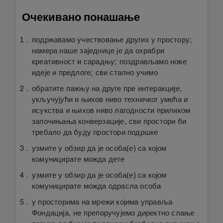
Очекивано понашање
подржавамо учествовање других у простору;
намера наше заједнице је да охрабри
креативност и сарадњу; поздрављамо нове
идеје и предлоге; сви стално учимо
обратите пажњу на друге пре интеракције,
укључујући и њихов ниво техничког умећа и
исукства и њихов ниво лагодности приликом
започињања конверзације, сви простори би
требало да буду простори подршке
узмите у обзир да је особа(е) са којом
комуницирате можда дете
узмите у обзир да је особа(е) са којом
комуницирате можда одрасла особа
у просторима на мрежи којима управља
Фондација, не препоручујемо директно слање