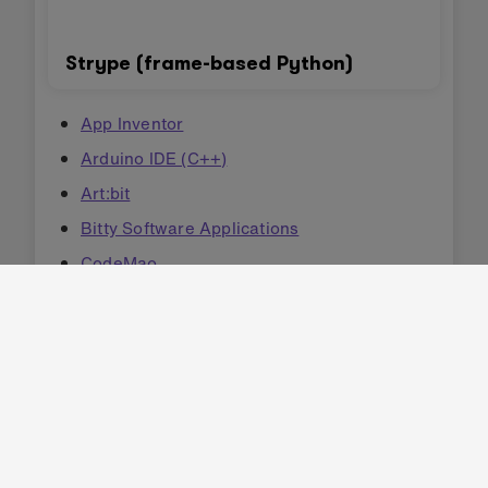
Strype (frame-based Python)
App Inventor
Arduino IDE (C++)
Art:bit
Bitty Software Applications
CodeMao
CodeMao Turtle
GNAT (Ada)
Kittenblock
Kodu
MicroBlocks
Mind+