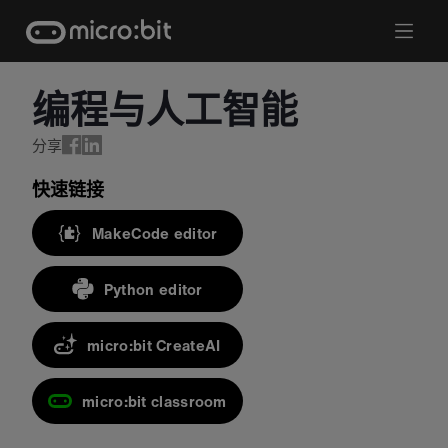
Skip
to
content
编程与人工智能
分享
快速链接
MakeCode editor
Python editor
micro:bit CreateAI
micro:bit classroom