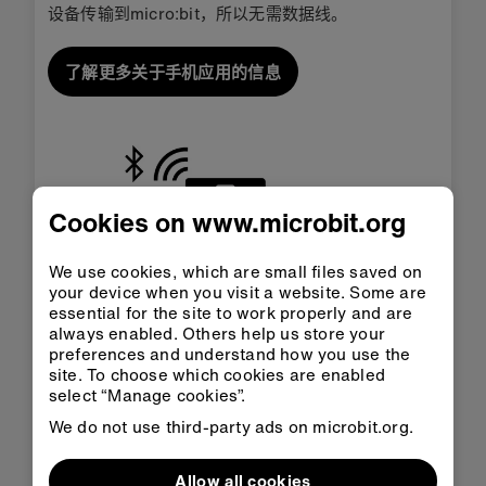
设备传输到micro:bit，所以无需数据线。
了解更多关于手机应用的信息
Cookies on www.microbit.org
We use cookies, which are small files saved on
your device when you visit a website. Some are
essential for the site to work properly and are
always enabled. Others help us store your
preferences and understand how you use the
site. To choose which cookies are enabled
select “Manage cookies”.
micro:bit CreateAI
We do not use third-party ads on microbit.org.
micro:bit CreateAI 是一个免费的基于网页的工具，
Allow all cookies
它让学生通过运动和机器学习轻松探索人工智能，并