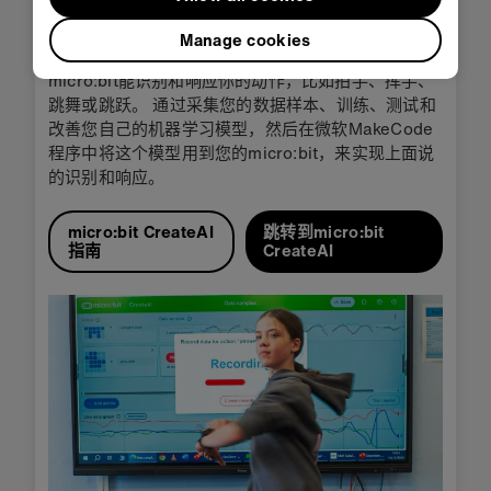
通过BBC micro:bit将人工智能带入现实世界。
Manage cookies
使用micro:bit CreateAI，您可以编程使一个
micro:bit能识别和响应你的动作，比如拍手、挥手、
跳舞或跳跃。 通过采集您的数据样本、训练、测试和
改善您自己的机器学习模型，然后在微软MakeCode
程序中将这个模型用到您的micro:bit，来实现上面说
的识别和响应。
micro:bit CreateAI
跳转到micro:bit
指南
CreateAI