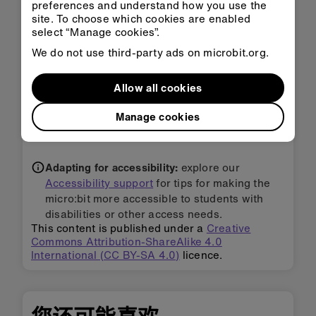
preferences and understand how you use the
site. To choose which cookies are enabled
select “Manage cookies”.
第3步：完善
We do not use third-party ads on microbit.org.
更改闹钟音量。
Allow all cookies
将太阳图标替换为能帮助您开启新的一天的振奋的
消息。
Manage cookies
Adapting for accessibility:
explore our
Accessibility support
for tips for making the
micro:bit more accessible to students with
disabilities or other access needs.
This content is published under a
Creative
Commons Attribution-ShareAlike 4.0
International (CC BY-SA 4.0)
licence.