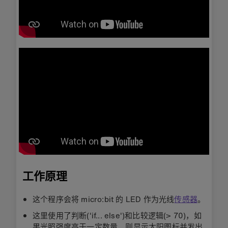
工作原理
这个程序会将 micro:bit 的 LED 作为光线
传感器
。
这里使用了判断('if... else')和比较逻辑(> 70)，如
果光照强度高于一定数量，则显示太阳图标并发出