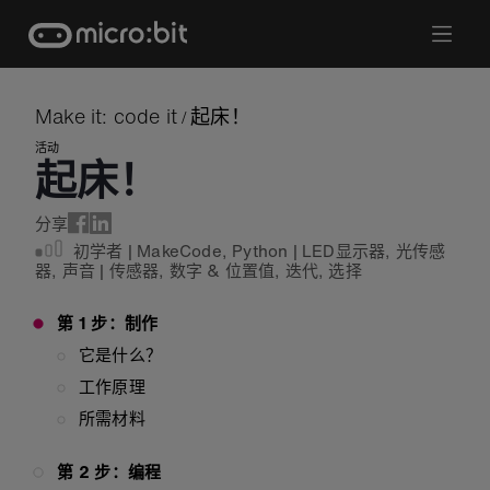
Skip
to
content
Make it: code it
起床！
/
活动
起床！
分享
初学者
|
MakeCode
,
Python
|
LED显示器
,
光传感
器
,
声音
|
传感器
,
数字 & 位置值
,
迭代
,
选择
第 1 步：制作
它是什么？
工作原理
所需材料
第 2 步：编程