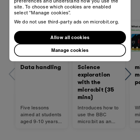
preferences and understand how you use the
site. To choose which cookies are enabled
數據素養是人工智慧素養的基本建構區塊，利用這
select “Manage cookies”.
些 micro:bit 資源來進一步探索數據
We do not use third-party ads on microbit.org.
Allow all cookies
Manage cookies
Data handling
Science
m
exploration
m
with the
p
micro:bit (35
mins)
Five lessons
Introduces how to
Wh
aimed at students
use the BBC
mi
aged 9-10 years.
micro:bit as an
m
Students explore
effective tool to
data and the
support hands-on