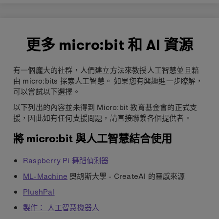
sensors on the
science
BBC micro:bit
investigations in
through a variety
your classroom. It
of unplugged and
highlights four
更多 micro:bit 和 AI 資源
programming
engaging,
activities.
practical science
investigations that
有一個龐大的社群，人們建立方法來教授人工智慧並且藉
you can take back
由 micro:bits 探索人工智慧。 如果您有興趣進一步瞭解，
to your classroom.
可以嘗試以下選擇。
以下列出的內容並未得到 Micro:bit 教育基金會的正式支
援，因此如有任何支援問題，請直接聯繫各個提供者。
將 micro:bit 與人工智慧結合使用
Raspberry Pi 舞蹈偵測器
ML-Machine
奧胡斯大學 - CreateAI 的靈感來源
PlushPal
製作： 人工智慧機器人