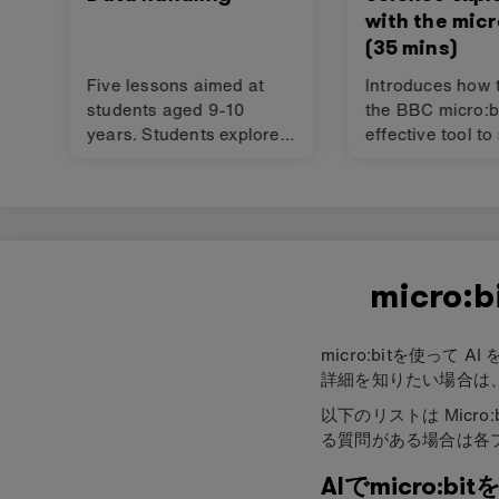
with the micr
(35 mins)
Five lessons aimed at
Introduces how 
students aged 9-10
the BBC micro:b
years. Students explore
effective tool to
data and the sensors on
hands-on scien
the BBC micro:bit
investigations i
through a variety of
classroom. It hi
unplugged and
four engaging, p
programming activities.
science investig
that you can tak
micro
your classroom.
micro:bitを使っ
詳細を知りたい場合は
以下のリストは Micro:
る質問がある場合は各
AIでmicro:bi