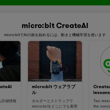
micro:bit CreateAI
micro:bitでAIの旅を始めるには、動きと機械学習を使います
eateAI
micro:bit ウェアラブ
CreateA
ル
lesson
する詳細情報
ホルダーとストラップで
Two less
micro:bitをどこにでも着用
the conce