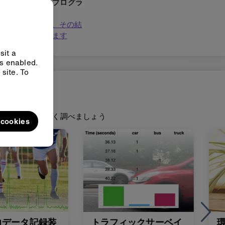
てmicro:bitのプログラ
ムを作る
ストして改善し、その結
keCodeで使います
sit a
ys enabled.
site. To
データをさらに詳しく調べましょう
l cookies
力データ記録装
トラフィックサーベイ