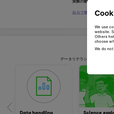
実際の動きのデータを使
理的に表現す
Cook
自分で機械学習モデル
グする
We use coo
website. S
Others hel
choose wh
We do not 
データリテラシーは、AIリテラ
Data handling
Science expl