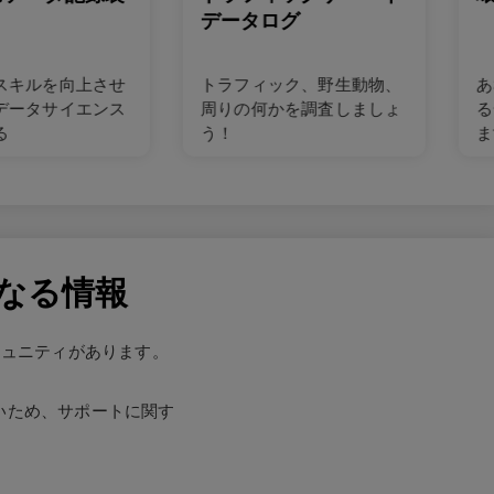
データログ
スキルを向上させ
トラフィック、野生動物、
あ
データサイエンス
周りの何かを調査しましょ
る
る
う！
ま
さらなる情報
コミュニティがあります。
れていないため、サポートに関す