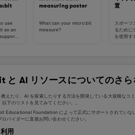
o:bit
measuring poster
置
to use
What can your micro:bit
スポーツ
it as an
measure?
るために
 support
を使用す
ce
n your
ghlights
ractical
ations
e back to
:bit と AI リソースについての
て AI を教えたり、AI を探索したりする方法を開発している大規模な
、以下のリストを見てみてください。。
bit Educational Foundation によって正式にサポートさ
プロバイダーに直接お問い合わせください。
tを利用