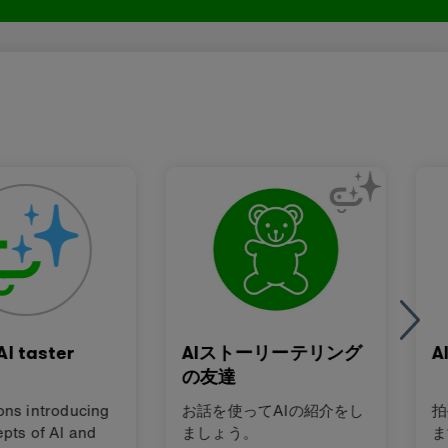
I taster
AIストーリーテリング
A
s
の友達
ons introducing
お話を使ってAIの紹介をし
拍
pts of AI and
ましょう。
ま