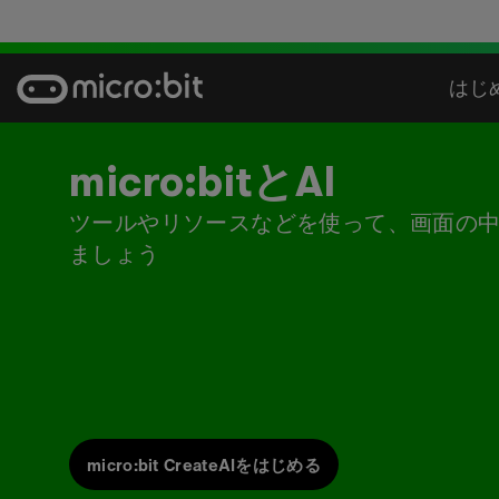
Skip
to
content
はじ
micro:bitとAI
ツールやリソースなどを使って、画面の中
ましょう
micro:bit CreateAIをはじめる