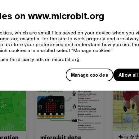
ってAIを物
AIについての理解を深める
モデルを使っ
る
教室向けに特別にデザインしていま
ies on www.microbit.org
をトレーニン
す
モデルをテ
果をMa
kies, which are small files saved on your device when you vi
ome are essential for the site to work properly and are alwa
p us store your preferences and understand how you use the 
ich cookies are enabled select “Manage cookies”.
データを活用する能力
use third-party ads on microbit.org.
シーの基本的な構成要素です。micro:bitのリソースを使って
Manage cookies
Allow al
oration
micro:bit data
キック