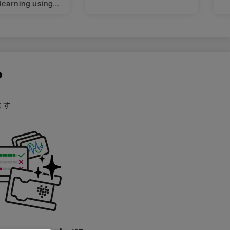
learning using
 CreateAI.
？
ます