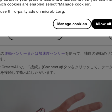
still
ich cookies are enabled select “Manage cookies”.
use third-party ads on microbit.org.
Manage cookies
Allow al
micro:bit CreateAI で開く
itの
運動センサーまたは加速度センサー
を使って、独自の運動のサ
す。
:bit CreateAI で、「接続」(Connect)ボタンをクリックして、デ
:bitを接続して指示にしたがいます。