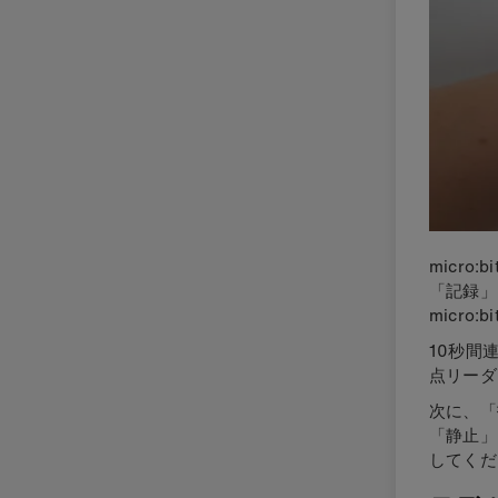
micr
「記録」
micro
10秒間
点リーダ
次に、「
「静止」
してくだ