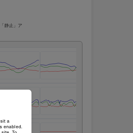
」、「静止」ア
sit a
ys enabled.
site. To