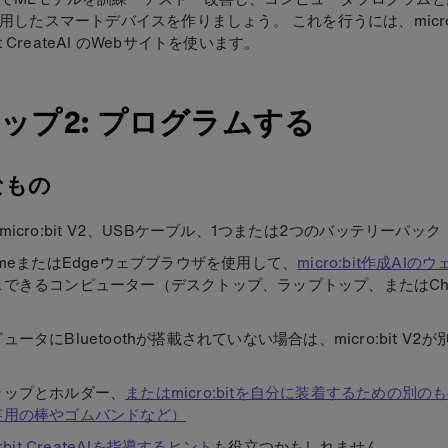
利用したスマートデバイスを作りましょう。 これを行うには、micro:b
bit CreateAI のWebサイトを使います。
ップ2: プログラムする
なもの
micro:bit V2、USBケーブル、1つまたは2つのバッテリーパック
omeまたはEdgeウェブブラウザを使用
して、
micro:bit作成AI
できるコンピューター（デスクトップ、ラップトップ、またはChro
ュータにBluetoothが搭載されていない場合は、micro:bit V
。
ラップとホルダー、
またはmicro:bitを自分に装着するための別
芸用の棒やゴムバンドなど）
o:bit CreateAIを指導するヒント
も
役立つ
かもしれません