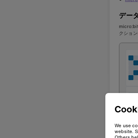
デー
micr
クション
Cook
We use coo
website. S
Others hel