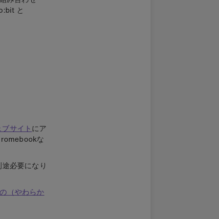
it と
のウェブサイト
に
ア
mebookな
2が別途必要になり
のもの（やわらか