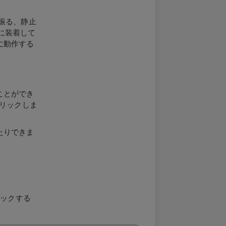
振る、静止
人に装着して
に動作する
ことができ
クリックしま
たりできま
をクリックする