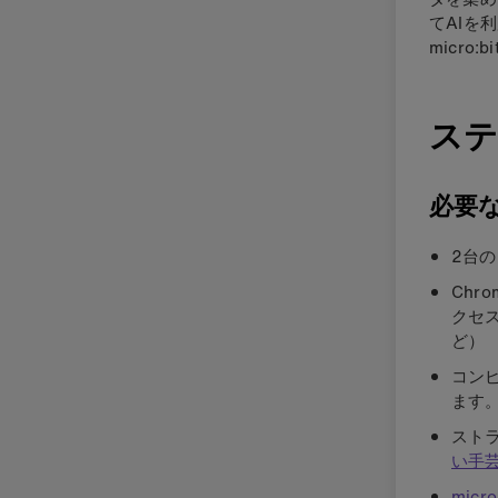
てAIを
micro:
ステ
必要
2台の
Chr
クセス
ど）
コンピ
ます
スト
い手
micr