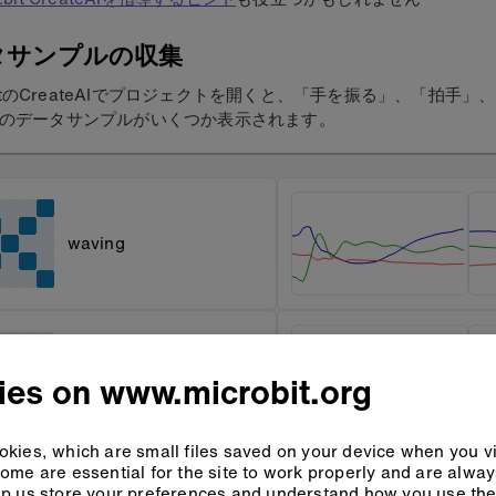
タサンプルの収集
o:bitのCreateAIでプロジェクトを開くと、「手を振る」、「拍手
のデータサンプルがいくつか表示されます。
waving
clapping
ies on www.microbit.org
kies, which are small files saved on your device when you vi
ome are essential for the site to work properly and are alwa
p us store your preferences and understand how you use the 