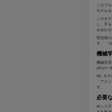
このプロ
モデルを
このモデル
し、手を振
み合わせ
受信側の 
す。 「
機械
機械学習
(AI)の
ML モ
「アクシ
す。
必要
AIシス
タを集め