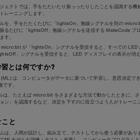
ジェクトでは、手をたたいたり振っったりしたことを認識する機械学
トレーニングします。
を、手をたたくたびに「lightsOn」無線シグナルを別の micro:b
るたびに「lightsOff」無線シグナルを送信する MakeCode 
ます。
micro:bit が「lightsOn」シグナルを受信すると、すべての LE
lightsOff」シグナルを受信すると、LED ディスプレイの表示が消
学習とは何ですか?
 (ML) は、コンピュータがデータに基づいて学習し、意思決定で
一種です。
デルは、たとえば micro:bit をさまざまな方法で動かしたときに、
ョン」を認識するなど、決定を下すのに役立つよう人がトレーニ
なこと
テムは、人間が設計し、組み立て、テストしてから使う必要がありま
てMLモデルを訓練・テスト・改善し、コンピュータプログラムと