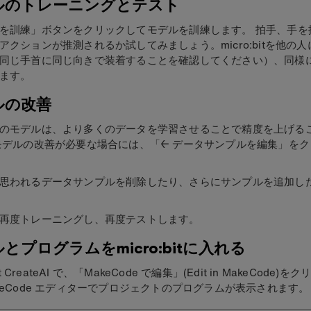
ルのトレーニングとテスト
を訓練」ボタンをクリックしてモデルを訓練します。 拍手、手を
アクションが推測されるか試してみましょう。micro:bitを他の
同じ手首に同じ向きで装着することを確認してください）、同様
ます。
ルの改善
のモデルは、より多くのデータを学習させることで精度を上げる
モデルの改善が必要な場合には、「← データサンプルを編集」を
思われるデータサンプルを削除したり、さらにサンプルを追加し
再度トレーニングし、再度テストします。
とプログラムをmicro:bitに入れる
bit CreateAI で、「MakeCode で編集」(Edit in MakeCode)
keCode エディターでプロジェクトのプログラムが表示されます。