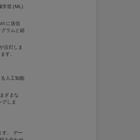
習 (ML)
it に送信
プログラムと組
D が点灯しま
えます。
きる人工知能
さまざまな
ングしま
す。 デー
組み合わせ