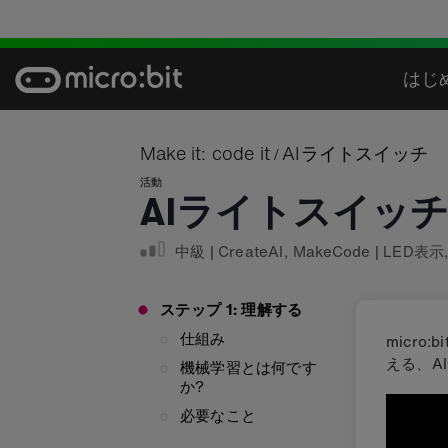
Skip
to
content
はじ
Make it: code it
AIライトスイッチ
/
活動
AIライトスイッ
中級
|
CreateAI
,
MakeCode
|
LED表示
ステップ 1: 理解する
仕組み
micro
える、A
機械学習とは何です
か?
必要なこと