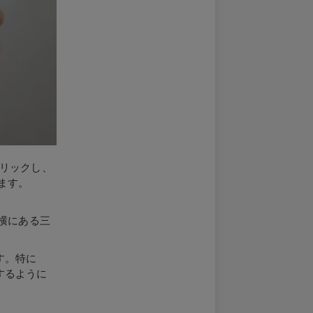
クリックし、
ます。
横にある三
す。特に
するように