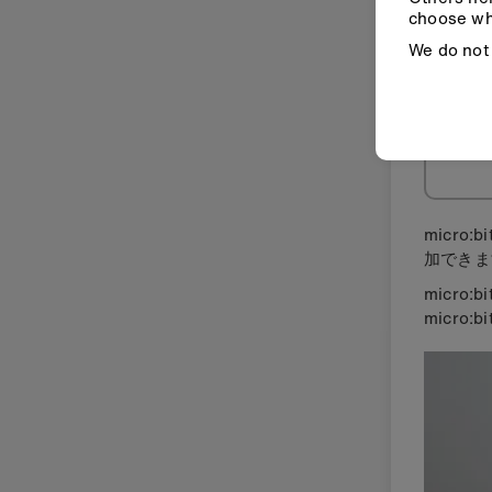
choose wh
We do not 
micro:b
加できま
micro
micro