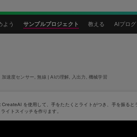
めよう
サンプルプロジェクト
教える
AIプロ
チ
,
加速度センサー
,
無線
|
AIの理解
,
入出力
,
機械学習
:bit CreateAI を使用して、手をたたくとライトがつき、手を振る
I ライトスイッチを作ります。