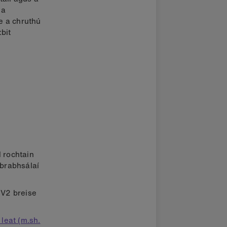
 a
e a chruthú
bit
 rochtain
 brabhsálaí
 V2 breise
leat (m.sh.