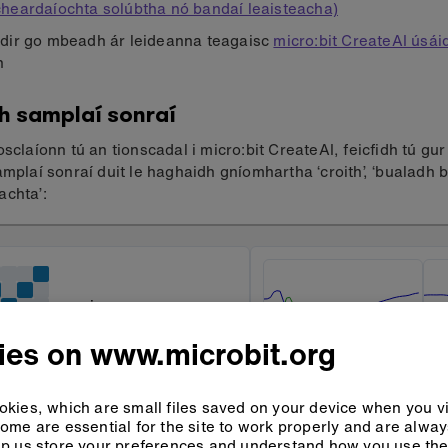
cheardaíochta solúbtha nó bandaí leaisteacha)
idir go mbeadh ár leideanna teagaisc
micro:bit CreateAI úsá
n
gh samplaí sonraí
osclaíonn tú an tionscadal i micro:bit CreateAI, feicfidh tú g
amplaí sonraí duit le haghaidh gníomhartha ‘croith’, ‘bualadh 
achta’:
waving
ies on www.microbit.org
kies, which are small files saved on your device when you vi
clapping
ome are essential for the site to work properly and are alwa
p us store your preferences and understand how you use the 