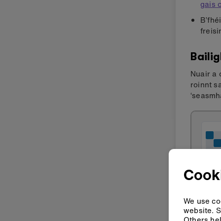
gais 
B’fhé
freisi
Baili
Nuair a 
roinnt s
‘seasmh
Cook
We use coo
website. S
Others hel