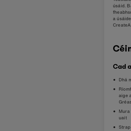
úsáid. B
fheabhsú
a úsáide
CreateA
Céi
Cad a
Dhá m
Ríomh
aige 
Gréa
Mura 
uait
Strap