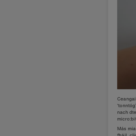
Ceangail
‘tonntóg
nach dte
micro:bi
Más mian
fháil, c