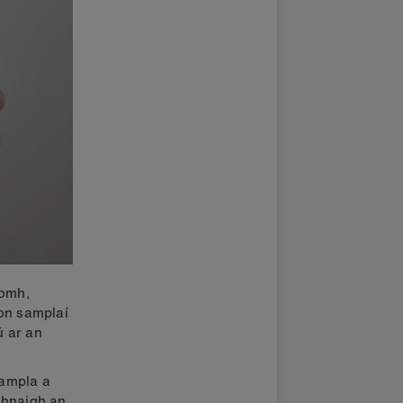
íomh,
aon samplaí
ú ar an
sampla a
oghnaigh an