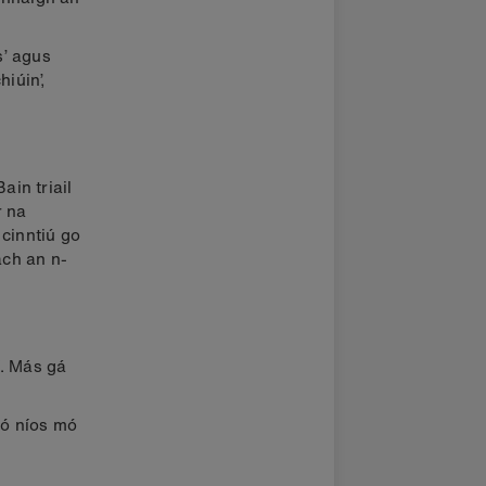
s’ agus
hiúin’,
ain triail
r na
 cinntiú go
ach an n-
í. Más gá
nó níos mó