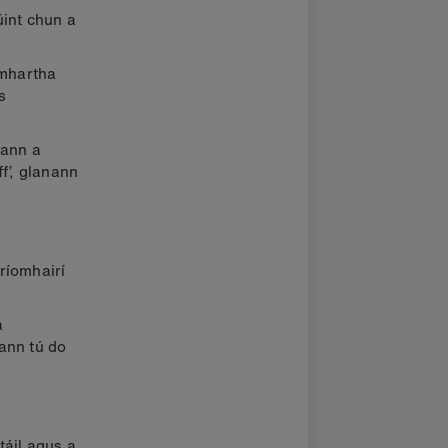
úint chun a
omhartha
s
sann a
f’, glanann
 ríomhairí
a
ann tú do
táil agus a