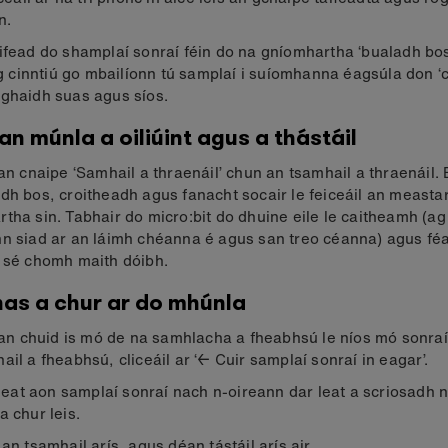
n.
ifead do shamplaí sonraí féin do na gníomhartha ‘bualadh bo
 ag cinntiú go mbailíonn tú samplaí i suíomhanna éagsúla don ‘c
ghaidh suas agus síos.
an múnla a oiliúint agus a thástáil
 an cnaipe ‘Samhail a thraenáil’ chun an tsamhail a thraenáil. B
dh bos, croitheadh ​​agus fanacht socair le feiceáil an measta
tha sin. Tabhair do micro:bit do dhuine eile le caitheamh (ag
n siad ar an láimh chéanna é agus san treo céanna) agus fé
 sé chomh maith dóibh.
as a chur ar do mhúnla
r an chuid is mó de na samhlacha a fheabhsú le níos mó sonra
ail a fheabhsú, cliceáil ar ‘← Cuir samplaí sonraí in eagar’.
r leat aon samplaí sonraí nach n-oireann dar leat a scriosadh 
a chur leis.
 an tsamhail arís, agus déan tástáil arís air.