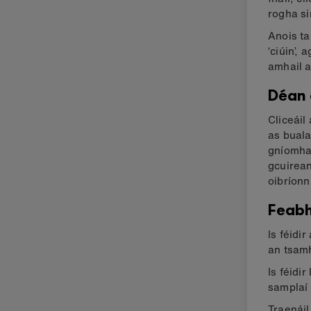
rogha si
Anois ta
‘ciúin’,
amhail a
Déan 
Cliceáil
as buala
gníomhar
gcuirean
oibríonn
Feabh
Is féidi
an tsamh
Is féidi
samplaí 
Traenáil