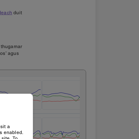
ideach
duit
ur thugamar
bos’ agus
sit a
ys enabled.
site. To