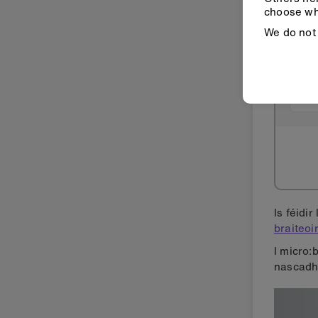
choose wh
We do not 
Is féidi
braiteoi
I micro:
nascadh 