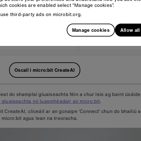
ich cookies are enabled select “Manage cookies”.
use third-party ads on microbit.org.
Manage cookies
Allow al
still
Oscail i micro:bit CreateAI
r leat do shamplaí gluaiseachta féin a chur leis ag baint úsáide
r gluaiseachta nó luasmhéadair an micro:bit
.
bit CreateAI, cliceáil ar an gcnaipe ‘Connect’ chun do bhailiú 
micro:bit agus lean na treoracha.