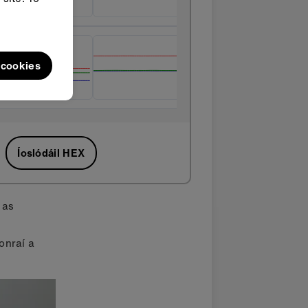
l cookies
Íoslódáil HEX
 as
sonraí a