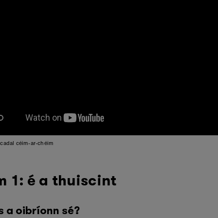
scadal céim-ar-chéim
 1: é a thuiscint
 a oibríonn sé?