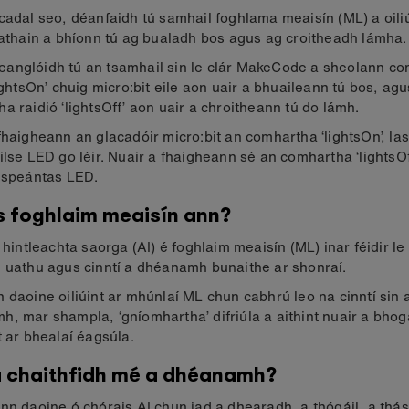
cadal seo, déanfaidh tú samhail foghlama meaisín (ML) a oili
cathain a bhíonn tú ag bualadh bos agus ag croitheadh ​​​​lámha.
anglóidh tú an tsamhail sin le clár MakeCode a sheolann c
lightsOn’ chuig micro:bit eile aon uair a bhuaileann tú bos, agu
a raidió ‘lightsOff’ aon uair a chroitheann tú do lámh.
fhaigheann an glacadóir micro:bit an comhartha ‘lightsOn’, la
ilse LED go léir. Nuair a fhaigheann sé an comhartha ‘lightsOf
ispeántas LED.
s foghlaim meaisín ann?
l hintleachta saorga (AI) é foghlaim meaisín (ML) inar féidir le
 uathu agus cinntí a dhéanamh bunaithe ar shonraí.
 daoine oiliúint ar mhúnlaí ML chun cabhrú leo na cinntí sin 
, mar shampla, ‘gníomhartha’ difriúla a aithint nuair a bhog
t ar bhealaí éagsúla.
 chaithfidh mé a dhéanamh?
nn daoine ó chórais AI chun iad a dhearadh, a thógáil, a thás