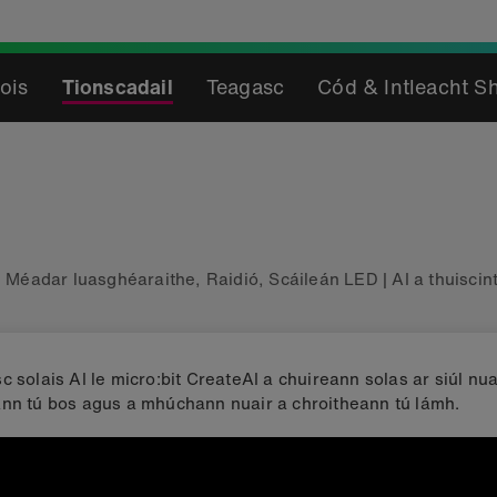
ois
Tionscadail
Teagasc
Cód & Intleacht S
|
Méadar luasghéaraithe
,
Raidió
,
Scáileán LED
|
AI a thuiscin
c solais AI le micro:bit CreateAI a chuireann solas ar siúl nua
nn tú bos agus a mhúchann nuair a chroitheann tú lámh.