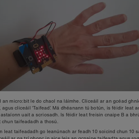
 an micro:bit le do chaol na láimhe. Cliceáil ar an gcéad ghn
’, agus cliceáil ‘Taifead’. Má dhéanann tú botún, is féidir leat 
astaíonn uait a scriosadh. Is féidir leat freisin cnaipe B a bhr
t chun taifeadadh a thosú.
 leat taifeadadh go leanúnach ar feadh 10 soicind chun 10 
liceáil ar na trí phonc in aice leis an gcnaipe taifeadta agus r