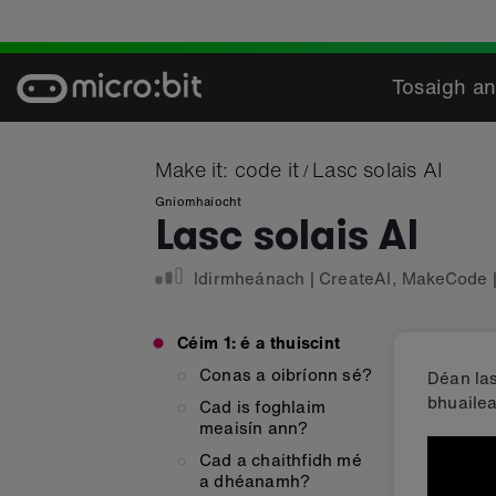
Skip
to
content
Tosaigh an
Make it: code it
Lasc solais AI
/
Gníomhaíocht
Lasc solais AI
Idirmheánach
|
CreateAI
,
MakeCode
Céim 1: é a thuiscint
Conas a oibríonn sé?
Déan las
bhuailea
Cad is foghlaim
meaisín ann?
Cad a chaithfidh mé
a dhéanamh?