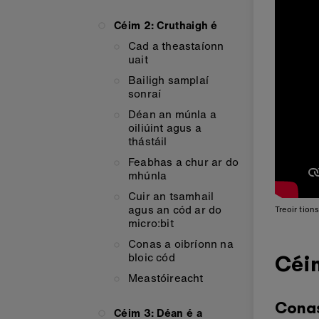
Céim 2: Cruthaigh é
Cad a theastaíonn
uait
Bailigh samplaí
sonraí
Déan an múnla a
oiliúint agus a
thástáil
Feabhas a chur ar do
mhúnla
Cuir an tsamhail
agus an cód ar do
Treoir tion
micro:bit
Conas a oibríonn na
bloic cód
Céim
Meastóireacht
Conas
Céim 3: Déan é a