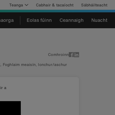
Teanga
Cabhair & tacaíocht
Sábháilteacht
haorga
Eolas fúinn
Ceannaigh
Nuacht
Comhroinn
t
,
Foghlaim meaisín
,
Ionchur/aschur
ir a