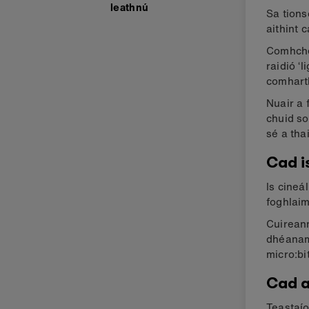
leathnú
Sa tions
aithint 
Comhche
raidió ‘
comharth
Nuair a 
chuid so
sé a tha
Cad i
Is cineá
foghlaim
Cuireann
dhéanamh
micro:bi
Cad a
Teastaío