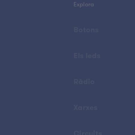
Explora
Botons
Els leds
Ràdio
Xarxes
Circuits