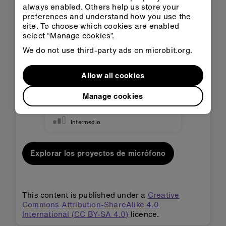
always enabled. Others help us store your
preferences and understand how you use the
site. To choose which cookies are enabled
select “Manage cookies”.
We do not use third-party ads on microbit.org.
Medidor de aislamiento
Allow all cookies
acústico
Comprueba qué materiales son
Manage cookies
los mejores aislantes acústicos
Intermedio
Explorar los proyectos de micrófono
This content is published under a
Creative
Commons Attribution-ShareAlike 4.0
International (CC BY-SA 4.0)
licence.