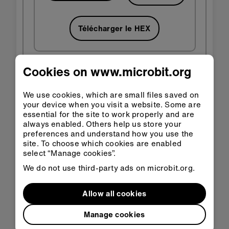
Télécharger le HEX
Cookies on www.microbit.org
Étape 3 : améliorer
We use cookies, which are small files saved on
your device when you visit a website. Some are
essential for the site to work properly and are
always enabled. Others help us store your
Calculez votre longueur de pas moyenne en
preferences and understand how you use the
mètres et utilisez-la pour remplacer le
site. To choose which cookies are enabled
nombre de 0,6 dans le code.
select “Manage cookies”.
Calculer les surfaces des rectangles, comme
We do not use third-party ads on microbit.org.
les parties d'une cour de récréation, en
mesurant chaque côté et en multipliant les
Allow all cookies
distances.
Ajoutez du carton pour faciliter l'appui sur les
Manage cookies
boutons, comme indiqué dans la section «