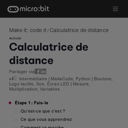
Skip
to
content
Make it: code it
Calculatrice de distance
/
Activité
Calculatrice de
distance
Partager via
Intermédiaire
|
MakeCode
,
Python
|
Boutons
,
Logo tactile
,
Son
,
Écran LED
|
Mesure
,
Multiplication
,
Variables
Étape 1 : Fais-le
Qu'est-ce que c'est ?
Ce que vous apprendrez
Comment ça marche