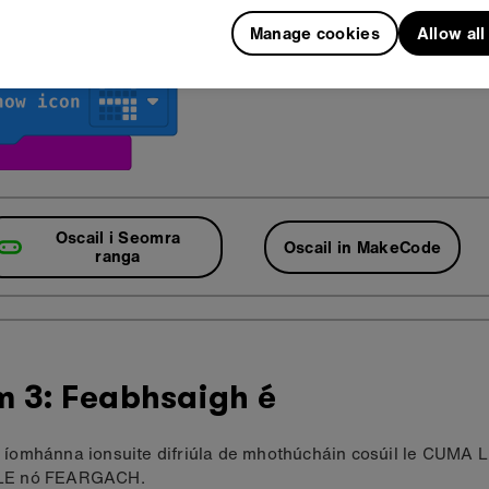
Manage cookies
Allow al
Oscail i Seomra
Oscail in MakeCode
ranga
m 3: Feabhsaigh é
 íomhánna ionsuite difriúla de mhothúcháin cosúil le CUMA
LE nó FEARGACH.