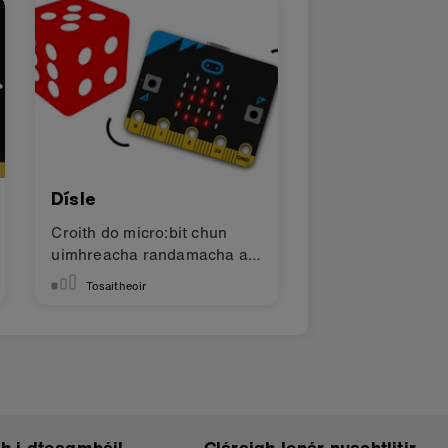
Dísle
Croith do micro:bit chun
uimhreacha randamacha a
dhéanamh
Tosaitheoir