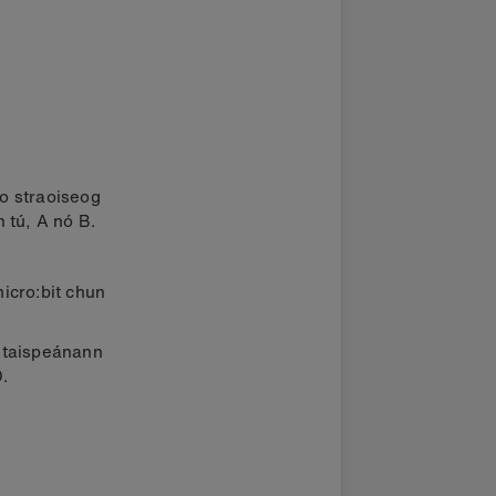
o straoiseog
 tú, A nó B.
icro:bit chun
 taispeánann
.