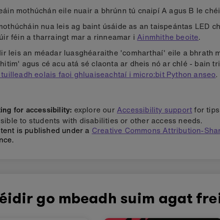
eáin mothúchán eile nuair a bhrúnn tú cnaipí A agus B le chéi
mothúcháin nua leis ag baint úsáide as an taispeántas LED c
iúir féin a tharraingt mar a rinneamar i
Ainmhithe beoite
.
idir leis an méadar luasghéaraithe 'comharthaí' eile a bhrath
hitim' agus cé acu atá sé claonta ar dheis nó ar chlé - bain tri
 tuilleadh eolais faoi ghluaiseachtaí i micro:bit Python anseo
.
ng for accessibility:
explore our
Accessibility support
for tip
sible to students with disabilities or other access needs.
tent is published under a
Creative Commons Attribution-Shar
nce.
éidir go mbeadh suim agat fre