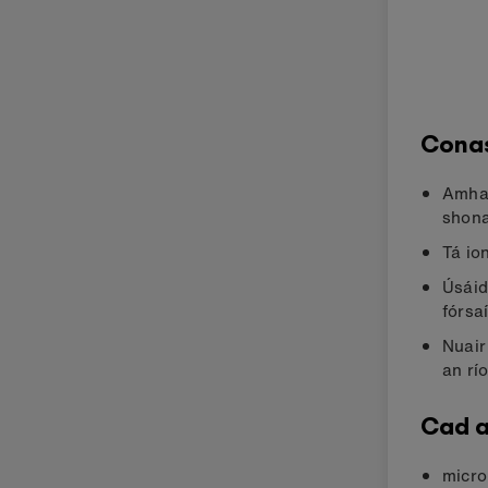
Conas
Amha
shona
Tá io
Úsáid
fórsa
Nuair
an rí
Cad a
micro