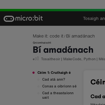
Skip
to
content
Tosaigh an
Make it: code it
Bí amadánach
/
Gníomhaíocht
Bí amadánach
Tosaitheoir
|
MakeCode
,
Python
|
Méa
Céim 1: Cruthaigh é
Cad atá ann?
Céi
Conas a oibríonn sé
Cad a theastaíonn
Cad a
uait
Méadaigh