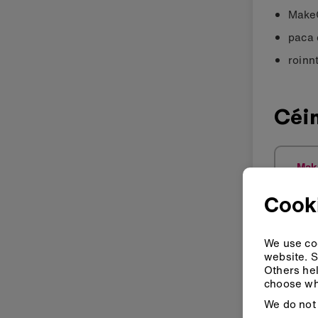
MakeC
paca 
roinn
Céi
Mak
Cook
We use coo
website. S
Others hel
choose wh
We do not 