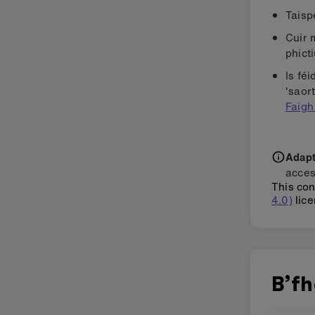
Taisp
Cuir 
phict
Is fé
'saort
Faigh
Adapti
acces
This con
4.0)
lice
B’fh