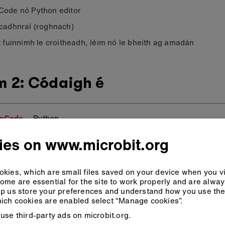
ode nó Python editor
cadhnraí (roghnach)
t fuinnimh le croitheadh, léim nó le bheith ag amadán
m 2: Códaigh é
eCode
Python
ies on www.microbit.org
kies, which are small files saved on your device when you vi
ome are essential for the site to work properly and are alwa
p us store your preferences and understand how you use the 
ich cookies are enabled select “Manage cookies”.
use third-party ads on microbit.org.