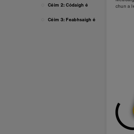
Céim 2: Códaigh é
chun a l
Céim 3: Feabhsaigh é