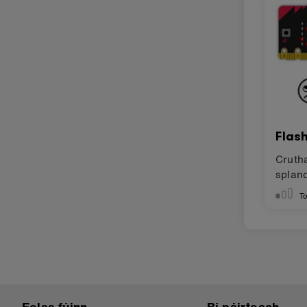
Flas
Cruth
splan
bróna
To