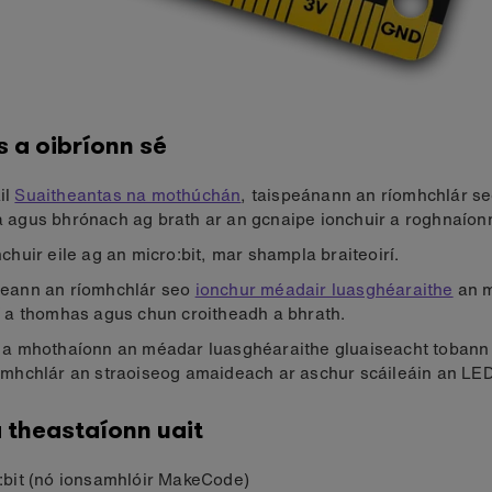
 a oibríonn sé
il
Suaitheantas na mothúchán
, taispeánann an ríomhchlár se
 agus bhrónach ag brath ar an gcnaipe ionchuir a roghnaíonn
nchuir eile ag an micro:bit, mar shampla braiteoirí.
eann an ríomhchlár seo
ionchur méadair luasghéaraithe
an m
í a thomhas agus chun croitheadh a bhrath.
 a mhothaíonn an méadar luasghéaraithe gluaiseacht tobann
omhchlár an straoiseog amaideach ar aschur scáileáin an LED
 theastaíonn uait
:bit (nó ionsamhlóir MakeCode)