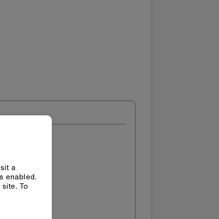
sit a
ys enabled.
site. To