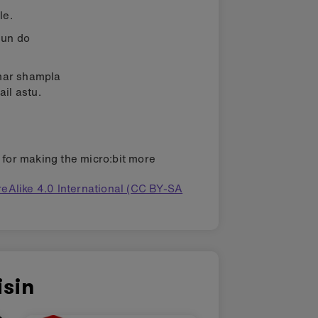
le.
hun do
 mar shampla
ail astu.
s for making the micro:bit more
eAlike 4.0 International (CC BY-SA
isin