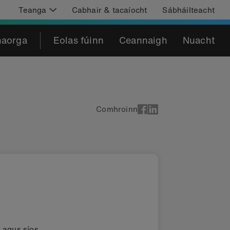
Teanga
Cabhair & tacaíocht
Sábháilteacht
haorga
Eolas fúinn
Ceannaigh
Nuacht
Comhroinn
s agus síos