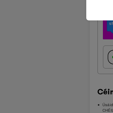
Céi
Úsáid
CHÉI