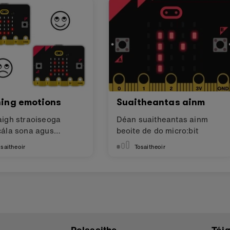
hing emotions
Suaitheantas ainm
aigh straoiseoga
Déan suaitheantas ainm
cála sona agus
beoite de do micro:bit
cha
saitheoir
Tosaitheoir