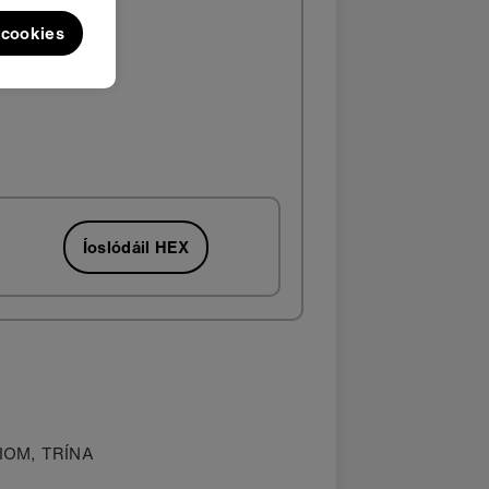
l cookies
Íoslódáil HEX
 LIOM, TRÍNA