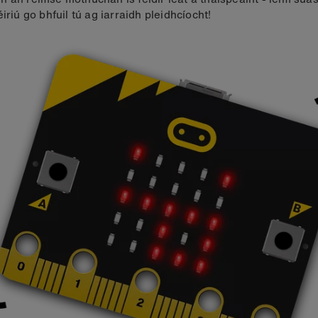
éiriú go bhfuil tú ag iarraidh pleidhcíocht!