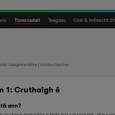
ois
Tionscadail
Teagasc
Cód & Intleacht S
dar luasghéaraithe
|
Ionchur/aschur
m 1: Cruthaigh é
tá ann?
 an réimse mothúchán is féidir leat a thaispeáint - léim sua