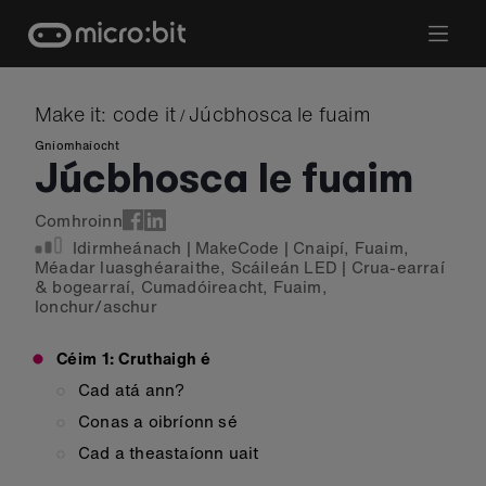
Skip
to
content
Make it: code it
Júcbhosca le fuaim
/
Gníomhaíocht
Júcbhosca le fuaim
Comhroinn
Idirmheánach
|
MakeCode
|
Cnaipí
,
Fuaim
,
Méadar luasghéaraithe
,
Scáileán LED
|
Crua-earraí
& bogearraí
,
Cumadóireacht
,
Fuaim
,
Ionchur/aschur
Céim 1: Cruthaigh é
Cad atá ann?
Conas a oibríonn sé
Cad a theastaíonn uait