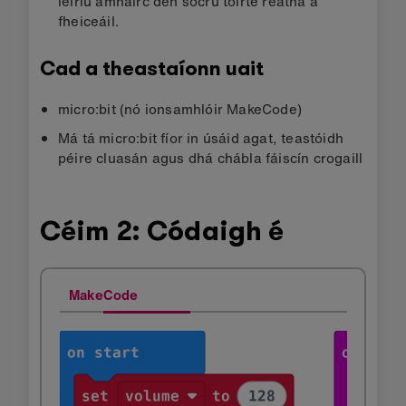
léiriú amhairc den socrú toirte reatha a
fheiceáil.
Cad a theastaíonn uait
micro:bit (nó ionsamhlóir MakeCode)
Má tá micro:bit fíor in úsáid agat, teastóidh
péire cluasán agus dhá chábla fáiscín crogaill
Céim 2: Códaigh é
MakeCode