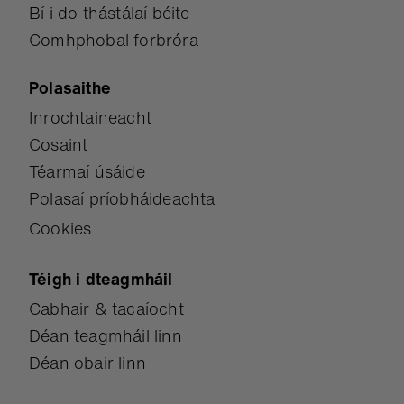
Bí i do thástálaí béite
Comhphobal forbróra
Polasaithe
Inrochtaineacht
Cosaint
Téarmaí úsáide
Polasaí príobháideachta
Cookies
Téigh i dteagmháil
Cabhair & tacaíocht
Déan teagmháil linn
Déan obair linn