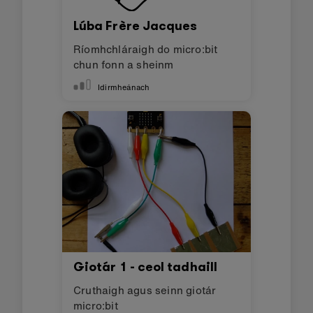
Lúba Frère Jacques
Ríomhchláraigh do micro:bit
chun fonn a sheinm
Idirmheánach
Giotár 1 - ceol tadhaill
Cruthaigh agus seinn giotár
micro:bit