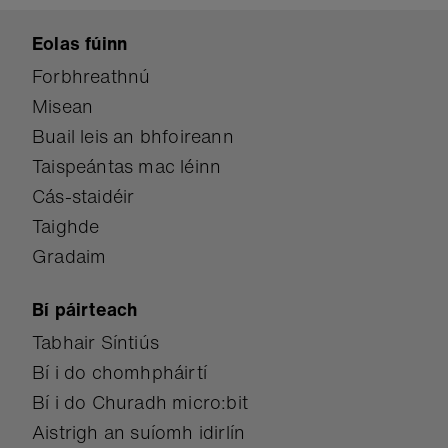
Eolas fúinn
Forbhreathnú
Misean
Buail leis an bhfoireann
Taispeántas mac léinn
Cás-staidéir
Taighde
Gradaim
Bí páirteach
Tabhair Síntiús
Bí i do chomhpháirtí
Bí i do Churadh micro:bit
Aistrigh an suíomh idirlín