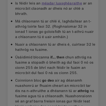
Is féidir leis an
méadar luasghéaraithe
ar an
micro:bit claonadh ar dheis nó ar chlé a
bhrath.
Má chlaonann tú ar chlé é, laghdaítear an t-
athróg toirte faoi 32. (Roghnaíomar 32 in
ionad 1 ionas go gcloisfidh tú an t-athrú nuair
a chlaonann tú é uair amháin.)
Nuair a chlaonann tú ar dheis é, cuirtear 32 le
hathróg na fuaime.
Úsáidimid blocanna
if... then
chun athróg na
fuaime a stopadh ó bheith ag dul faoi 0 nó os
cionn 255 de bhrí nach féidir le fuaim an
micro:bit dul faoi 0 ná os cionn 255.
Coinníonn bloc
go deo
air ag déanamh
nuashonrú ar fhuaim cheart an micro:bit tar
éis na n-athruithe a dhéanann tú ar
athróg
na
fuaime agus tú a chlaonadh. Nuashonraíonn
sé an graf barra freisin ionas gur féidir leat