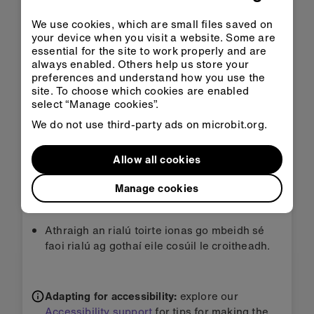
We use cookies, which are small files saved on
your device when you visit a website. Some are
Íoslódáil HEX
essential for the site to work properly and are
always enabled. Others help us store your
preferences and understand how you use the
site. To choose which cookies are enabled
select “Manage cookies”.
We do not use third-party ads on microbit.org.
Céim 3: Feabhsaigh é
Allow all cookies
Ríomhchláraigh do chuid fonn féin.
Manage cookies
Cuir feidhm bhalbhaithe leis trí chnaipe A+B a
bhrú le chéile.
Athraigh an rialú toirte ionas go mbeidh sé
faoi rialú ag gothaí eile cosúil le croitheadh.
Adapting for accessibility:
explore our
Accessibility support
for tips for making the