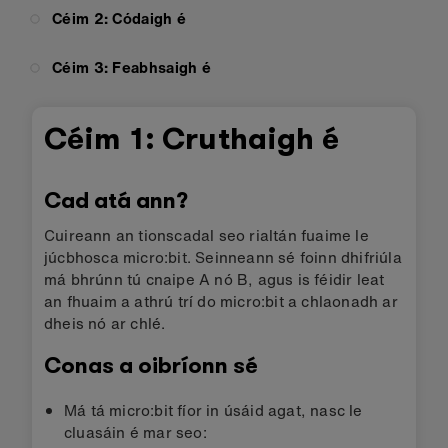
Céim 2: Códaigh é
Céim 3: Feabhsaigh é
Céim 1: Cruthaigh é
Cad atá ann?
Cuireann an tionscadal seo rialtán fuaime le
júcbhosca micro:bit. Seinneann sé foinn dhifriúla
má bhrúnn tú cnaipe A nó B, agus is féidir leat
an fhuaim a athrú trí do micro:bit a chlaonadh ar
dheis nó ar chlé.
Conas a oibríonn sé
Má tá micro:bit fíor in úsáid agat, nasc le
cluasáin é mar seo: