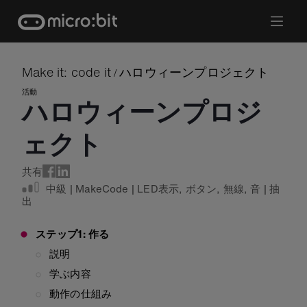
Skip
to
content
Make it: code it
ハロウィーンプロジェクト
/
活動
ハロウィーンプロジ
ェクト
共有
中級
|
MakeCode
|
LED表示
,
ボタン
,
無線
,
音
|
抽
出
ステップ1: 作る
説明
学ぶ内容
動作の仕組み