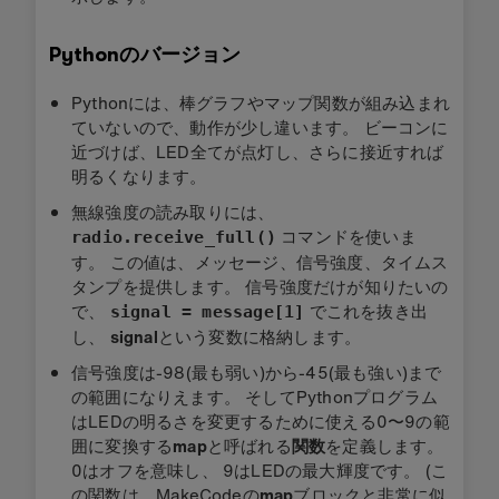
Pythonのバージョン
Pythonには、棒グラフやマップ関数が組み込まれ
ていないので、動作が少し違います。 ビーコンに
近づけば、LED全てが点灯し、さらに接近すれば
明るくなります。
無線強度の読み取りには、
コマンドを使いま
radio.receive_full()
す。 この値は、メッセージ、信号強度、タイムス
タンプを提供します。 信号強度だけが知りたいの
で、
でこれを抜き出
signal = message[1]
し、
signal
という変数に格納します。
信号強度は-98(最も弱い)から-45(最も強い)まで
の範囲になりえます。 そしてPythonプログラム
はLEDの明るさを変更するために使える0〜9の範
囲に変換する
map
と呼ばれる
関数
を定義します。
0はオフを意味し、 9はLEDの最大輝度です。 (こ
の関数は、MakeCodeの
map
ブロックと非常に似