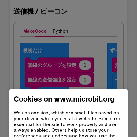
送信機 / ビーコン
MakeCode
Python
Cookies on www.microbit.org
We use cookies, which are small files saved on
クラスル
MakeCodeで
your device when you visit a website. Some are
ームで開
開く
essential for the site to work properly and are
く
always enabled. Others help us store your
preferences and understand how you use the