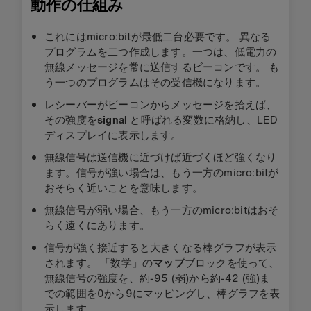
動作の仕組み
これにはmicro:bitが最低二台必要です。 異なる
プログラムを二つ作成します。一つは、低電力の
無線メッセージを常に送信するビーコンです。 も
う一つのプログラムはその受信機になります。
レシーバーがビーコンからメッセージを拾えば、
その強度を
signal
と呼ばれる変数に格納し、LED
ディスプレイに表示します。
無線信号は送信機に近づけば近づくほど強くなり
ます。信号が強い場合は、もう一方のmicro:bitが
おそらく近いことを意味します。
無線信号が弱い場合、もう一方のmicro:bitはおそ
らく遠くにあります。
信号が強く接近すると大きくなる棒グラフが表示
されます。 「数学」の
マップ
ブロックを使って、
無線信号の強度を、約-95 (弱)から約-42 (強)ま
での範囲を0から9にマッピングし、棒グラフを表
示します。