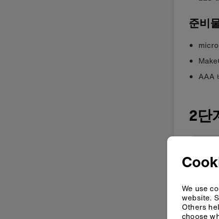
준비
micro
Make
AAA
2단
Mak
Cook
We use coo
website. S
Others hel
choose wh