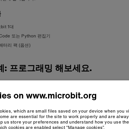
물
:bit 1대
Code 또는 Python 편집기
 배터리 팩 (옵션)
계: 프로그래밍 해보세요.
eCode
Python
ies on www.microbit.org
kies, which are small files saved on your device when you vi
ome are essential for the site to work properly and are alwa
p us store your preferences and understand how you use the 
ich cookies are enabled select “Manage cookies”.