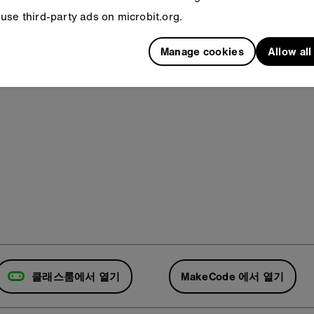
use third-party ads on microbit.org.
Manage cookies
Allow al
클래스룸에서 열기
MakeCode 에서 열기