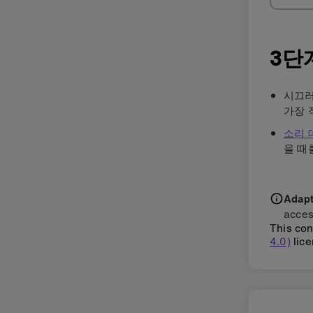
3단
시끄러
가장 
소리 
을 때
Adapti
acces
This con
4.0)
lice