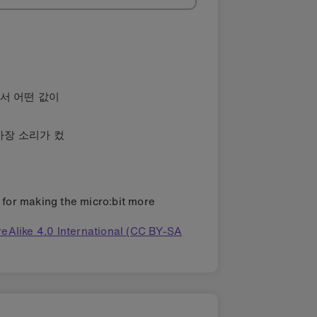
서 어떤 값이
가장 소리가 컸
s for making the micro:bit more
eAlike 4.0 International (CC BY-SA