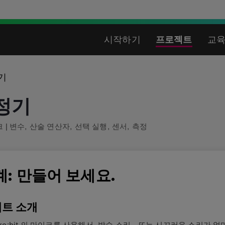
시작하기
프로젝트
교
기
정기
크
|
변수
,
산술 연산자
,
선택 실행
,
센서
,
측정
계: 만들어 보세요.
트 소개
cro:bit 의 마이크를 사용해서, 박수 소리 - 또는 시끄러운 소리가 얼