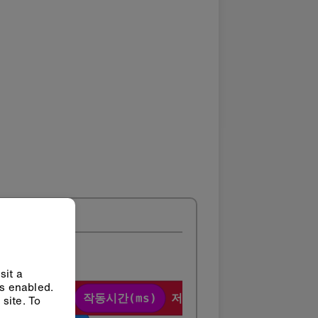
sit a
ys enabled.
site. To