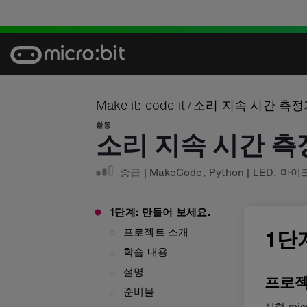
Skip
to
content
Make it: code it
소리 지속 시간 측정
/
활동
소리 지속 시간 측
중급
|
MakeCode
,
Python
|
LED
,
마이
1단계: 만들어 보세요.
프로젝트 소개
1단
학습 내용
설명
프로젝
준비물
신형 mi