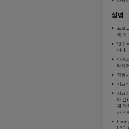
설명
프로그
록 더
변수
s
니다.
마이크
타이머
작동시
시끄러
시끄러
다 큰
재 작
가 지
tim
LED