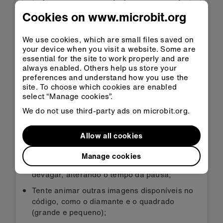
Cookies on www.microbit.org
Baixar arquivo HEX
We use cookies, which are small files saved on
your device when you visit a website. Some are
essential for the site to work properly and are
always enabled. Others help us store your
preferences and understand how you use the
site. To choose which cookies are enabled
Terceiro passo: vamos
select “Manage cookies”.
We do not use third-party ads on microbit.org.
deixar o código ainda
melhor
Allow all cookies
Manage cookies
Faça o coração bater mais rápido ou mais
devagar, alterando o tempo da pausa;
Tente animar outras imagens disponíveis no
código, como o diamante e o quadrado
(grande e pequeno);