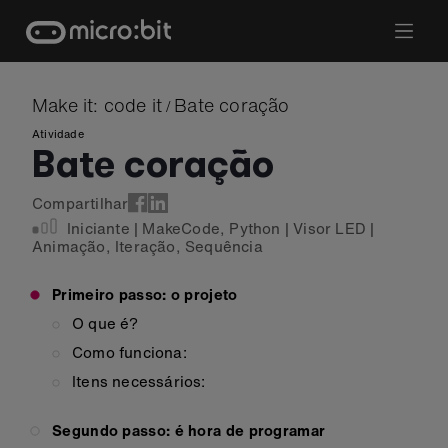
Skip
to
content
Make it: code it
Bate coração
/
Atividade
Bate coração
Compartilhar
Iniciante
|
MakeCode
,
Python
|
Visor LED
|
Animação
,
Iteração
,
Sequência
Primeiro passo: o projeto
O que é?
Como funciona:
Itens necessários:
Segundo passo: é hora de programar