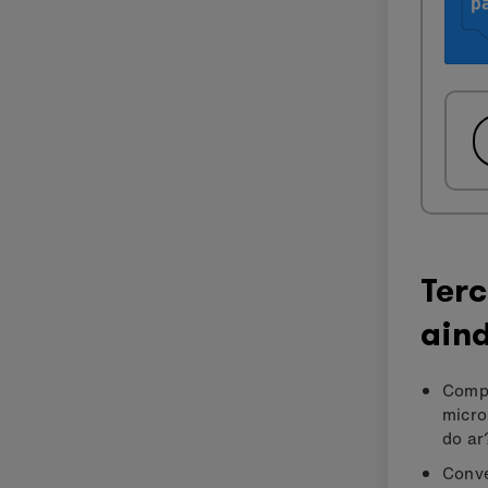
Terc
ain
Compa
micro
do ar
Conve