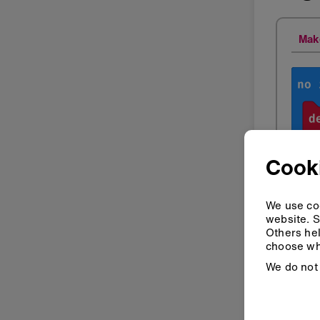
Mak
Cook
We use coo
website. S
Others hel
choose wh
We do not 