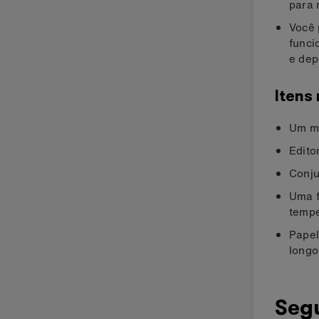
para 
Você 
funci
e depo
Itens
Um mi
Edito
Conju
Uma f
tempe
Papel
longo
Seg