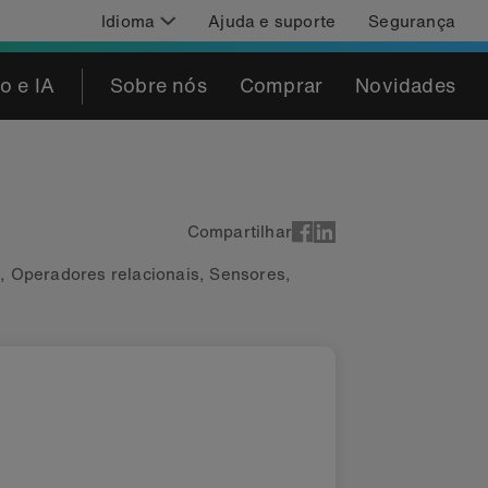
Idioma
Ajuda e suporte
Segurança
o e IA
Sobre nós
Comprar
Novidades
Compartilhar
o
,
Operadores relacionais
,
Sensores
,