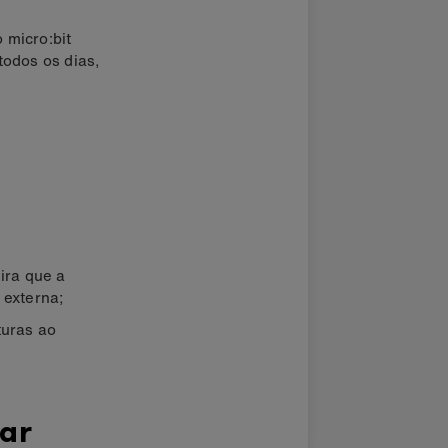
 micro:bit
todos os dias,
ira que a
 externa;
turas ao
ar