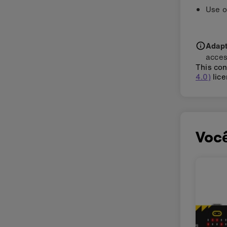
Use 
Adapti
acces
This con
4.0)
lice
Voc