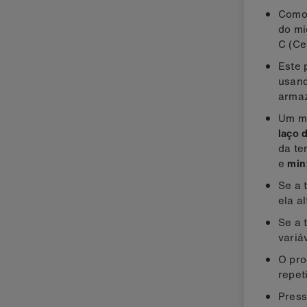
Como
do mi
C (Ce
Este 
usand
armaz
Um me
laço 
da te
e
min
Se a 
ela a
Se a 
variá
O pr
repet
Press