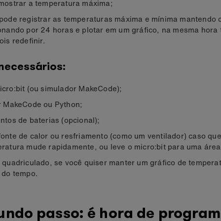
mostrar a temperatura máxima;
pode registrar as temperaturas máxima e mínima mantendo o
onando por 24 horas e plotar em um gráfico, na mesma hora 
is redefinir.
 necessários:
cro:bit (ou simulador MakeCode);
r MakeCode ou Python;
ntos de baterias (opcional);
onte de calor ou resfriamento (como um ventilador) caso que
ratura mude rapidamente, ou leve o micro:bit para uma área
 quadriculado, se você quiser manter um gráfico de tempera
 do tempo.
undo passo: é hora de program