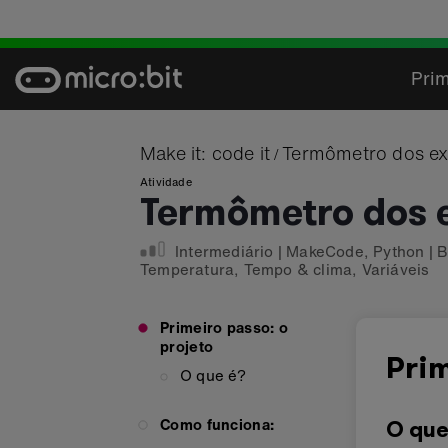
Skip
to
content
Prim
Make it: code it
Termômetro dos e
/
Atividade
Termômetro dos 
Intermediário
|
MakeCode
,
Python
|
B
Temperatura
,
Tempo & clima
,
Variáveis
Primeiro passo: o
projeto
Prim
O que é?
Como funciona:
O que