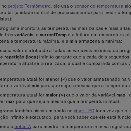
 no
projeto Termômetro
, ele usa o
sensor de temperatura
alo
cro:bit (unidade central de processamento) para medir a tem
lsius);
programa monitora as temperaturas mais baixas e mais altas
o três
variáveis
: a
currentTemp
é a leitura da temperatura at
ena a temperatura máxima, e a
min
armazena
a mínima;
smo valor é atribuído a todas as variáveis no início do pro
de repetição (loop)
infinito garante que a cada dois segundos 
mperatura atual será realizada, a qual é comparada com as 
;
temperatura atual for
menor (<)
que o valor armazenado na v
ltera a variável
min
para que seja a mesma que a temperatura
temperatura atual for
maior (>)
que o valor da variável
max
, 
vel
max
para que seja a mesma que a temperatura atual;
ograma também pisca um ponto no
visor LED
toda vez que o l
ição infinito é executado, para você saber que ele está funci
ione o
botão A
para mostrar a temperatura mínima registrad