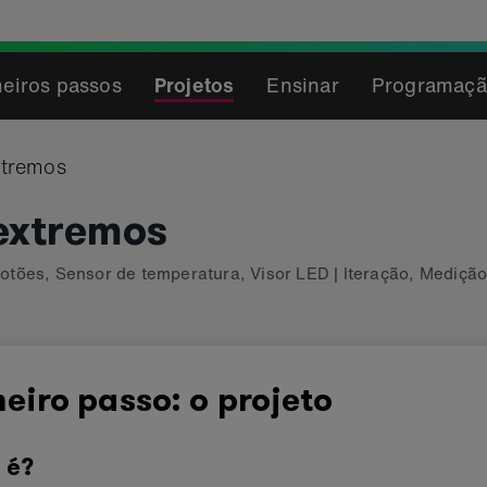
eiros passos
Projetos
Ensinar
Programaçã
xtremos
extremos
otões
,
Sensor de temperatura
,
Visor LED
|
Iteração
,
Mediçã
eiro passo: o projeto
 é?