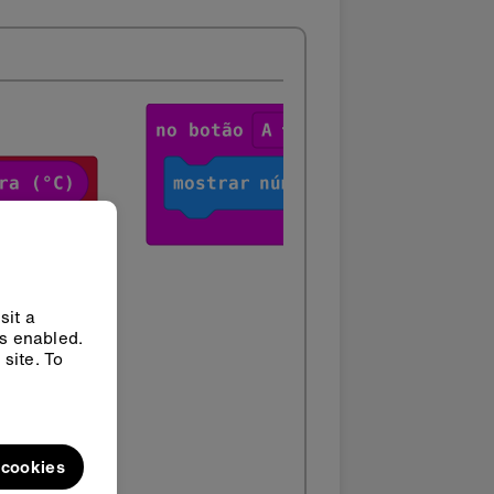
sit a
ys enabled.
site. To
l cookies