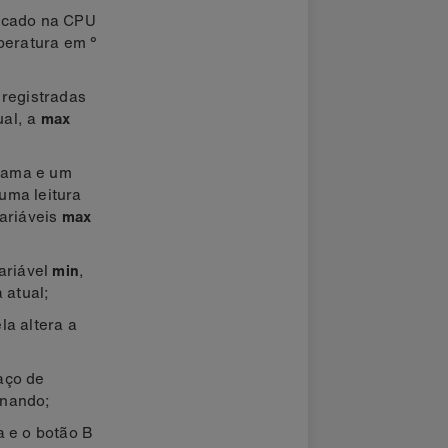
cado na CPU
peratura em °
 registradas
ual, a
max
grama e um
uma leitura
variáveis
max
ariável
min
,
 atual;
ela altera a
aço de
onando;
a e o botão B