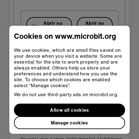
Abrir no
Abrir no
Classroom
MakeCode
Cookies on www.microbit.org
Baixar arquivo HEX
We use cookies, which are small files saved on
your device when you visit a website. Some are
essential for the site to work properly and are
always enabled. Others help us store your
preferences and understand how you use the
site. To choose which cookies are enabled
select “Manage cookies”.
Terceiro passo: vamos
We do not use third-party ads on microbit.org.
deixar o código ainda
Allow all cookies
melhor
Manage cookies
Nota-se que ele toca os ritmos um pouco mais
devagar que outros instrumentos eletrônicos