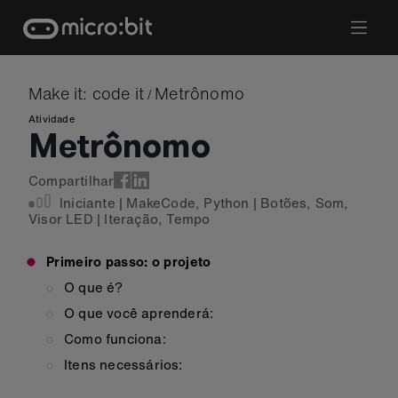
Skip
to
content
Make it: code it
Metrônomo
/
Atividade
Metrônomo
Compartilhar
Iniciante
|
MakeCode
,
Python
|
Botões
,
Som
,
Visor LED
|
Iteração
,
Tempo
Primeiro passo: o projeto
O que é?
O que você aprenderá:
Como funciona:
Itens necessários: