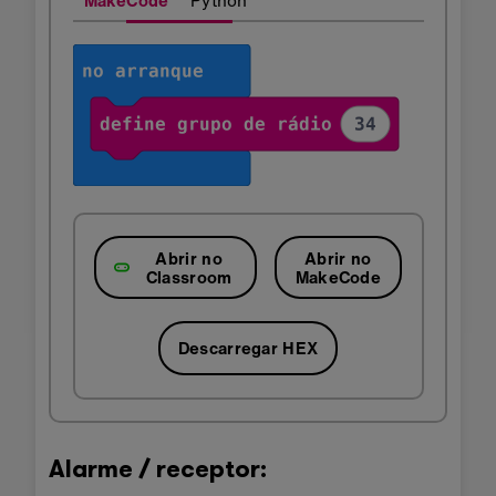
Abrir no
Abrir no
Classroom
MakeCode
Descarregar HEX
Alarme / receptor: