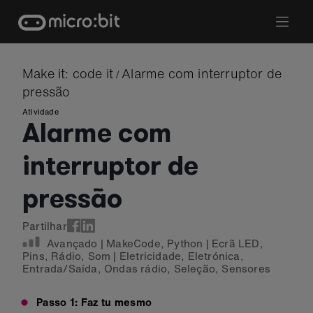
Skip
to
content
Make it: code it
Alarme com interruptor de
/
pressão
Atividade
Alarme com
interruptor de
pressão
Partilhar
Avançado
|
MakeCode
,
Python
|
Ecrã LED
,
Pins
,
Rádio
,
Som
|
Eletricidade
,
Eletrónica
,
Entrada/Saída
,
Ondas rádio
,
Seleção
,
Sensores
Passo 1: Faz tu mesmo