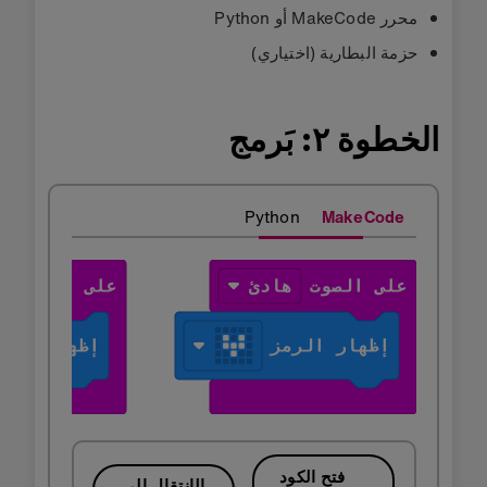
محرر MakeCode أو Python
حزمة البطارية (اختياري)
الخطوة ٢: بَرمج
Python
MakeCode
فتح الكود
الإنتقال إلى