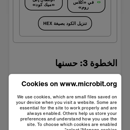
في «كلاس
«ميك كود»
روم»
تنزيل الكود بصيغة HEX
الخطوة 3: حسنها
قم بإنشاء الرسوم المتحركة الخاصة بك باستخدام
Cookies on www.microbit.org
أيقونات أخرى أو رسم صورك الخاصة.
اجعل micro:bit يستجيب لصوت عالٍ من خلال صنع
We use cookies, which are small files saved on
صوت خاص به. هل يسبب ذلك أي مشاكل؟ كيف
your device when you visit a website. Some are
تستطيع إصلاح تلك المشاكل؟
essential for the site to work properly and are
always enabled. Others help us store your
يمكنك تغيير مستوى الصوت الذي يشغل حدث صوت
preferences and understand how you use the
عالي. هذا المستوى يسمى أيضًا
الحد/العتبة
. في
site. To choose which cookies are enabled
MakeCode استخدم 'تعيين حد الصوت العالي إلى...'
select “Manage cookies”.