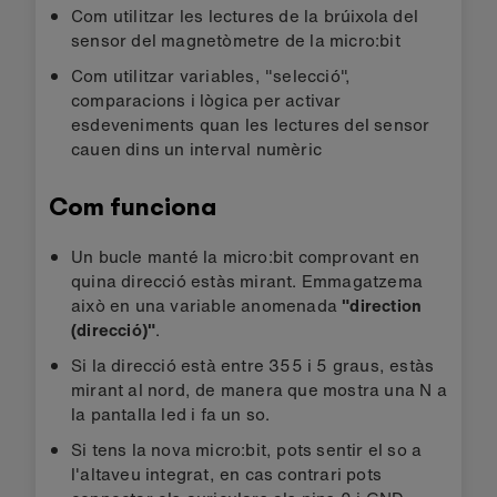
Com utilitzar les lectures de la brúixola del
sensor del magnetòmetre de la micro:bit
Com utilitzar variables, "selecció",
comparacions i lògica per activar
esdeveniments quan les lectures del sensor
cauen dins un interval numèric
Com funciona
Un bucle manté la micro:bit comprovant en
quina direcció estàs mirant. Emmagatzema
això en una variable anomenada
"direction
(direcció)"
.
Si la direcció està entre 355 i 5 graus, estàs
mirant al nord, de manera que mostra una N a
la pantalla led i fa un so.
Si tens la nova micro:bit, pots sentir el so a
l'altaveu integrat, en cas contrari pots