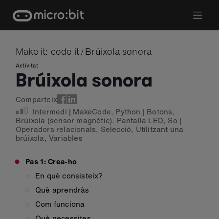
Skip
to
content
Make it: code it
Brúixola sonora
/
Activitat
Brúixola sonora
Comparteix
Intermedi
|
MakeCode
,
Python
|
Botons
,
Brúixola (sensor magnètic)
,
Pantalla LED
,
So
|
Operadors relacionals
,
Selecció
,
Utilitzant una
brúixola
,
Variables
Pas 1: Crea-ho
En què consisteix?
Què aprendràs
Com funciona
Què necessites