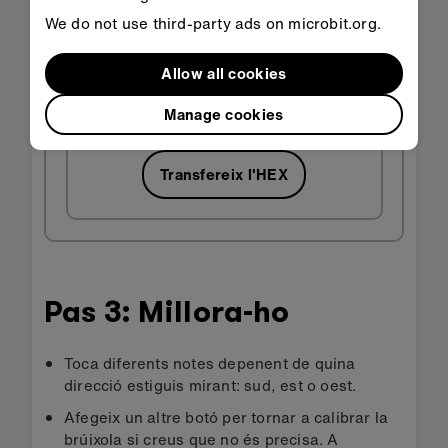
We do not use third-party ads on microbit.org.
Allow all cookies
Obrir a
Obra'l a
l'aula
MakeCode
Manage cookies
Transfereix l'HEX
Pas 3: Millora-ho
Toca diferents notes depenent de quina
direcció estiguis mirant: sud, est o oest.
Afegeix un altre botó per tornar a calibrar la
brúixola si creus que no és precisa. A