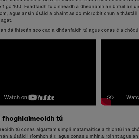
 1 go 100. Féadfaidh tú cinneadh a dhéanamh an bhfuil an ui
om, agus ansin úsáid a bhaint as do micro:bit chun a thástáil 
 agat.
 an dá fhíseán seo cad a dhéanfaidh tú agus conas é a chódú
 fhoghlaimeoidh tú
eoidh tú conas algartam simplí matamaitice a thiontú ina ch
án a úsáid i ríomhchláir, agus conas uimhir a roinnt agus an 