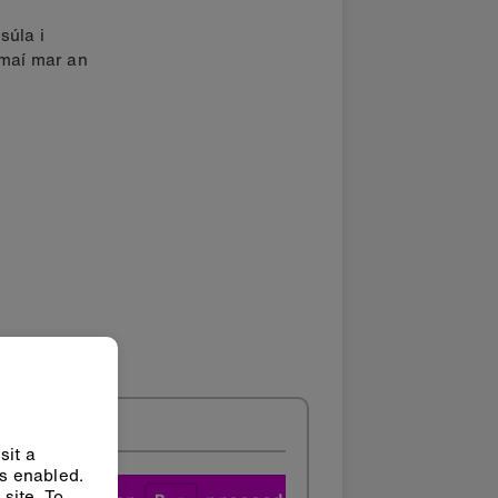
súla i
maí mar an
sit a
ys enabled.
site. To