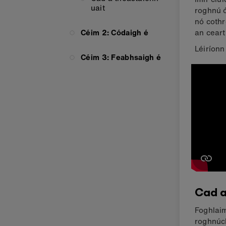
uait
roghnú ó
nó cothr
Céim 2: Códaigh é
an ceart
Léiríonn
Céim 3: Feabhsaigh é
Cad a
Foghlaim
roghnúch