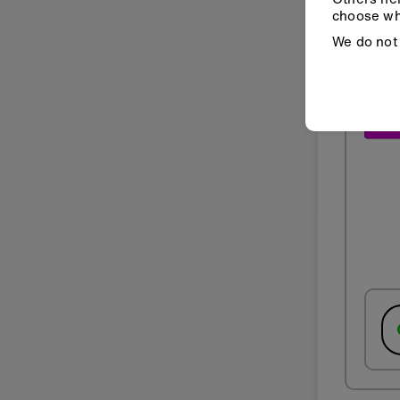
choose wh
We do not 