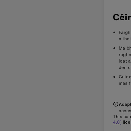
Céi
Faigh
a tha
Má bh
roghn
leat 
den c
Cuir 
más f
Adapti
acces
This con
4.0)
lice