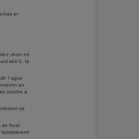
achas ar
mhir chorr nó
id eile 0, tá
dir 1 agus
ghnaíonn an
an cluiche a
oibríonn sé
á an focal
, taispeánann