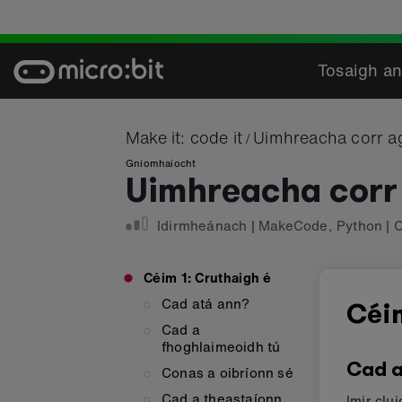
Skip
to
content
Tosaigh an
Make it: code it
Uimhreacha corr a
/
Gníomhaíocht
Uimhreacha corr
Idirmheánach
|
MakeCode
,
Python
|
C
Céim 1: Cruthaigh é
Cad atá ann?
Céi
Cad a
fhoghlaimeoidh tú
Cad a
Conas a oibríonn sé
Cad a theastaíonn
Imir clu