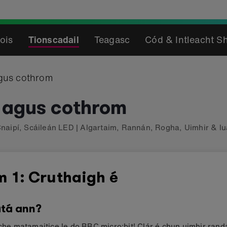
ois
Tionscadail
Teagasc
Cód & Intleacht S
gus cothrom
 agus cothrom
naipí
,
Scáileán LED
|
Algartaim
,
Rannán
,
Rogha
,
Uimhir & lu
m 1: Cruthaigh é
tá ann?
iche matamaitice le do BBC micro:bit! Clár é chun uimhir ran