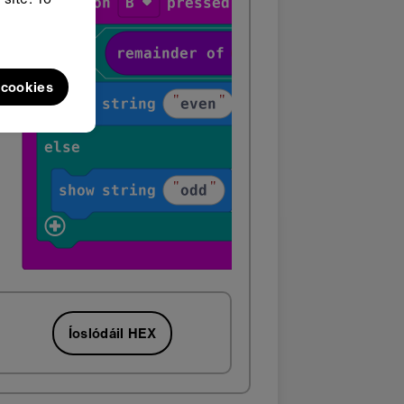
l cookies
Íoslódáil HEX