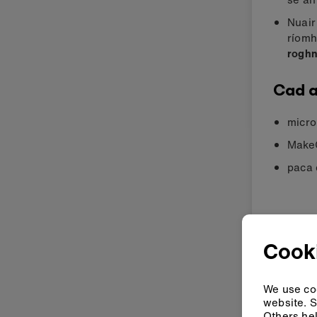
Nuair
ríomh
rogh
Cad a
micro
MakeC
paca 
Céi
Cook
Mak
We use coo
website. S
Others hel