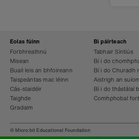
Eolas fúinn
Bí páirteach
Forbhreathnú
Tabhair Síntiús
Misean
Bí i do chomhphá
Buail leis an bhfoireann
Bí i do Churadh 
Taispeántas mac léinn
Aistrigh an suíom
Cás-staidéir
Bí i do thástálaí 
Taighde
Comhphobal for
Gradaim
© Micro:bit Educational Foundation