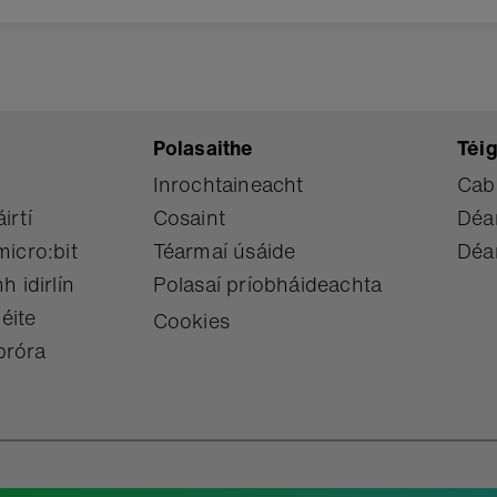
Polasaithe
Téig
Inrochtaineacht
Cab
irtí
Cosaint
Déan
micro:bit
Téarmaí úsáide
Déan
h idirlín
Polasaí príobháideachta
béite
Cookies
bróra