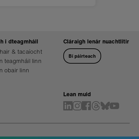
h i dteagmháil
Cláraigh lenár nuachtlitir
hair & tacaíocht
Bí páirteach
 teagmháil linn
 obair linn
Lean muid