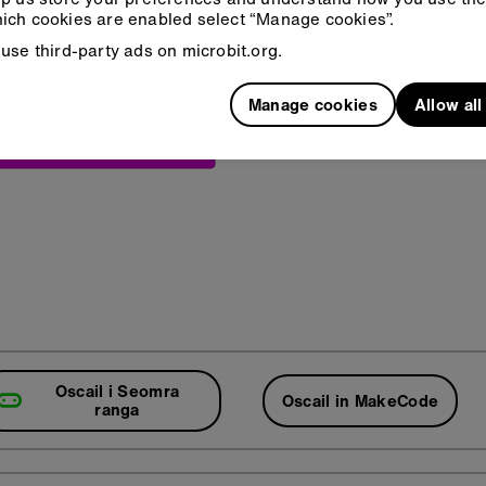
ich cookies are enabled select “Manage cookies”.
use third-party ads on microbit.org.
Manage cookies
Allow al
Oscail i Seomra
Oscail in MakeCode
ranga