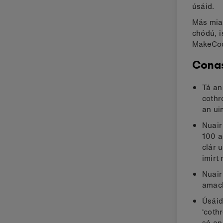
úsáid.
Más mian
chódú, is
MakeCode
Conas
Tá an
cothr
an ui
Nuair
100 a
clár 
imirt
Nuair
amach
Úsáid
‘coth
sé an 