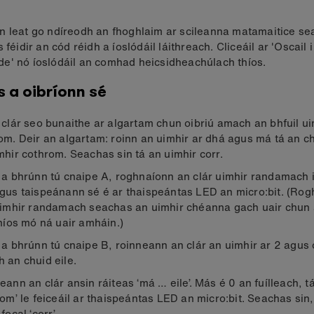
 leat go ndíreodh an fhoghlaim ar scileanna matamaitice se
 féidir an cód réidh a íoslódáil láithreach. Cliceáil ar 'Oscail i
' nó íoslódáil an comhad heicsidheachúlach thíos.
 a oibríonn sé
 clár seo bunaithe ar algartam chun oibriú amach an bhfuil ui
om. Deir an algartam: roinn an uimhir ar dhá agus má tá an chu
mhir cothrom. Seachas sin tá an uimhir corr.
 a bhrúnn tú cnaipe A, roghnaíonn an clár uimhir randamach i
gus taispeánann sé é ar thaispeántas LED an micro:bit. (Ro
uimhir randamach seachas an uimhir chéanna gach uair chun 
 níos mó ná uair amháin.)
 a bhrúnn tú cnaipe B, roinneann an clár an uimhir ar 2 agus 
 an chuid eile.
eann an clár ansin ráiteas ‘má … eile’. Más é 0 an fuílleach, t
rom’ le feiceáil ar thaispeántas LED an micro:bit. Seachas sin
focal ‘corr’.