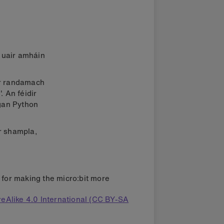
 uair amháin
ir randamach
. An féidir
agan Python
ar shampla,
s for making the micro:bit more
eAlike 4.0 International (CC BY-SA