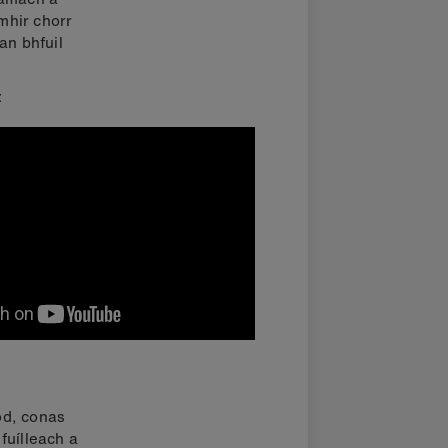
mhir chorr
an bhfuil
:
ód, conas
fuílleach a