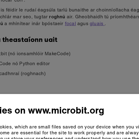
 is féidir le rudaí éagsúla tarlú bunaithe ar choinníollacha éag
chlár mar seo, tugtar
roghnú
air. Gheobhaidh tú príomhthéar
nú
a mhínítear inár bpóstaeir
focal
agus
gluais
.
 theastaíonn uait
:bit (nó ionsamhlóir MakeCode)
ode nó Python editor
cadhnraí (roghnach)
m 2: Códaigh é
ies on www.microbit.org
eCode
Python
kies, which are small files saved on your device when you vi
ome are essential for the site to work properly and are alwa
p us store your preferences and understand how you use the 