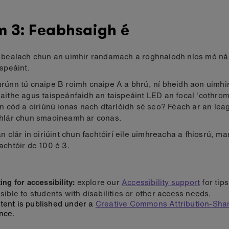
m 3: Feabhsaigh é
 bealach chun an uimhir randamach a roghnaíodh níos mó ná
ispeáint.
rúnn tú cnaipe B roimh cnaipe A a bhrú, ní bheidh aon uimh
aithe agus taispeánfaidh an taispeáint LED an focal 'cothrom'
an cód a oiriúnú ionas nach dtarlóidh sé seo? Féach ar an le
hlár chun smaoineamh ar conas.
an clár in oiriúint chun fachtóirí eile uimhreacha a fhiosrú, m
achtóir de 100 é 3.
ng for accessibility:
explore our
Accessibility support
for tip
sible to students with disabilities or other access needs.
tent is published under a
Creative Commons Attribution-Shar
nce.