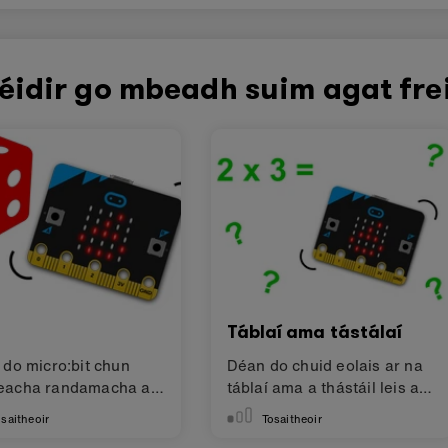
éidir go mbeadh suim agat fre
Táblaí ama tástálaí
 do micro:bit chun
Déan do chuid eolais ar na
eacha randamacha a
táblaí ama a thástáil leis an
namh
tionscadal seo.
saitheoir
Tosaitheoir