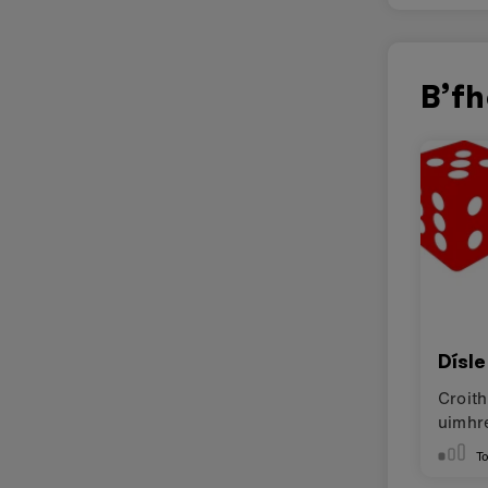
B’fh
Dísle
Croith
uimhr
dhéa
To