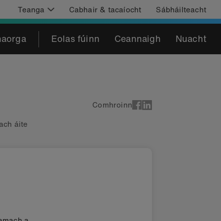
Teanga
Cabhair & tacaíocht
Sábháilteacht
haorga
Eolas fúinn
Ceannaigh
Nuacht
Comhroinn
ach áite
damach a