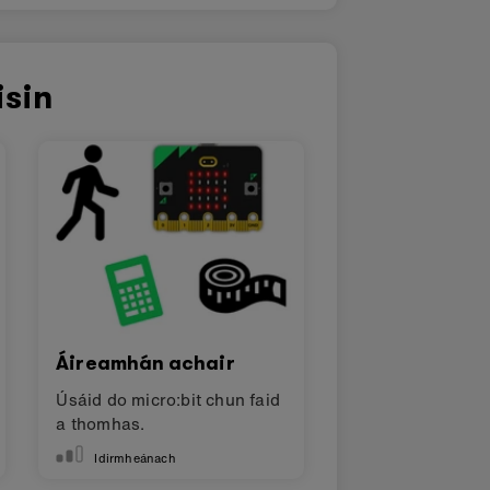
isin
Áireamhán achair
Úsáid do micro:bit chun faid
a thomhas.
Idirmheánach