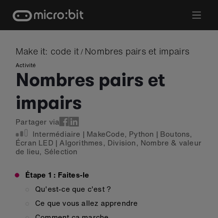
Skip
to
content
Make it: code it
Nombres pairs et impairs
/
Activité
Nombres pairs et
impairs
Partager via
Intermédiaire
|
MakeCode
,
Python
|
Boutons
,
Écran LED
|
Algorithmes
,
Division
,
Nombre & valeur
de lieu
,
Sélection
Étape 1 : Faites-le
Qu'est-ce que c'est ?
Ce que vous allez apprendre
Comment ça marche