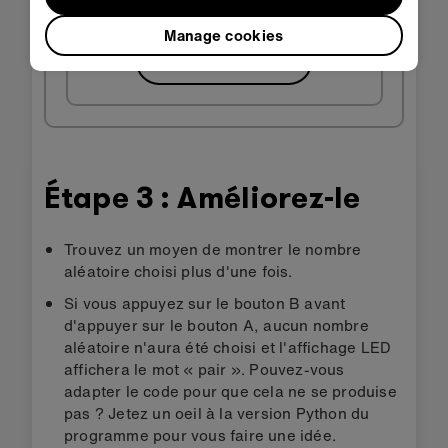
Manage cookies
Télécharger le HEX
Étape 3 : Améliorez-le
Trouvez un moyen de montrer le nombre
aléatoire choisi plus d'une fois.
Si vous appuyez sur le bouton B avant
d'appuyer sur le bouton A, aucun nombre
aléatoire n'aura été choisi et l'affichage LED
affichera le mot « pair ». Pouvez-vous
adapter le code pour que cela ne se produise
pas ? Jetez un oeil à la version Python du
programme pour vous faire une idée.