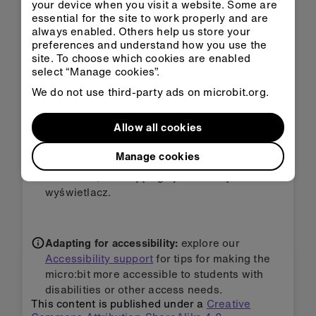
your device when you visit a website. Some are
essential for the site to work properly and are
always enabled. Others help us store your
Znajdź inny sposób resetowania licznika, na
preferences and understand how you use the
przykład przez potrząśnięcie micro:bit.
site. To choose which cookies are enabled
Aby wyświetlać liczby graficznie - użyj
select “Manage cookies”.
wykresu słupkowego lub kropek.
We do not use third-party ads on microbit.org.
Pokaż serce lub inny obrazek, gdy osiągniesz
określoną liczbę - może to być Twój cel dla
Allow all cookies
skoków lub innej aktywności.
Manage cookies
Użyj
radia
, aby wysłać liczbę do innego
micro:bita, działającego jako zdalny
wyświetlacz.
Adapting for accessibility:
explore our
Accessibility support
for tips for making the
micro:bit more accessible to students with
disabilities or other access needs.
This content is published under a
Creative