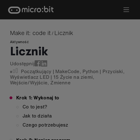
Skip
to
content
Make it: code it
Licznik
/
Aktywność
Licznik
Udostępnij
Początkujący
|
MakeCode
,
Python
|
Przyciski
,
Wyświetlacz LED
|
15 Życie na ziemi
,
Wejście/Wyjście
,
Zmienne
Krok 1: Wykonaj to
Co to jest?
Jak to działa
Czego potrzebujesz