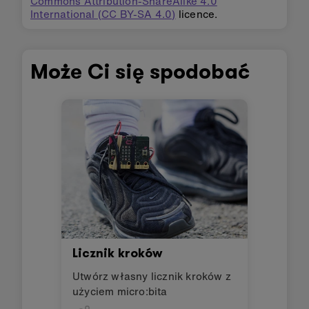
Commons Attribution-ShareAlike 4.0
International (CC BY-SA 4.0)
licence.
Może Ci się spodobać
Licznik kroków
Utwórz własny licznik kroków z
użyciem micro:bita