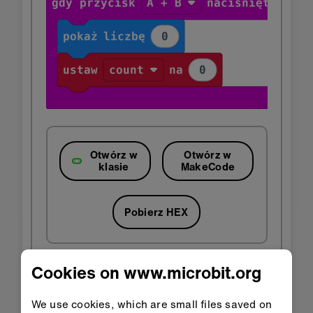
Otwórz w
Otwórz w
klasie
MakeCode
Pobierz HEX
Cookies on www.microbit.org
Krok 3: Ulepsz to
We use cookies, which are small files saved on