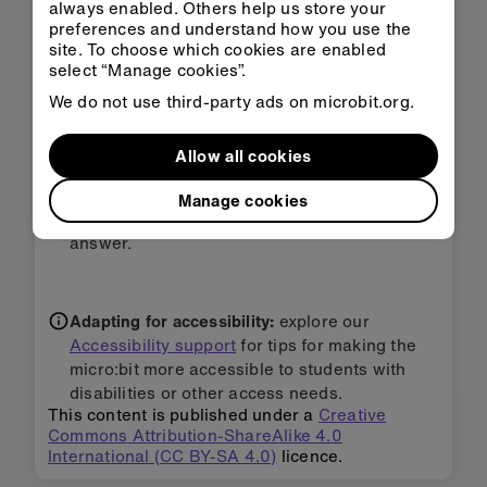
always enabled. Others help us store your
preferences and understand how you use the
Adjust the program so that it helps you to
site. To choose which cookies are enabled
learn square numbers.
select “Manage cookies”.
If you are playing the two-player game, create
We do not use third-party ads on microbit.org.
another program on a different micro:bit to
keep track of the players' scores.
Allow all cookies
Use various inputs in this program to trigger
different sound effects, which you can play
Manage cookies
when players give a correct or incorrect
answer.
Adapting for accessibility:
explore our
Accessibility support
for tips for making the
micro:bit more accessible to students with
disabilities or other access needs.
This content is published under a
Creative
Commons Attribution-ShareAlike 4.0
International (CC BY-SA 4.0)
licence.