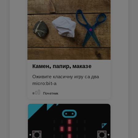
Камен, папир, маказе
Оживите класичну игру са два
micro:bit-а
Почетник