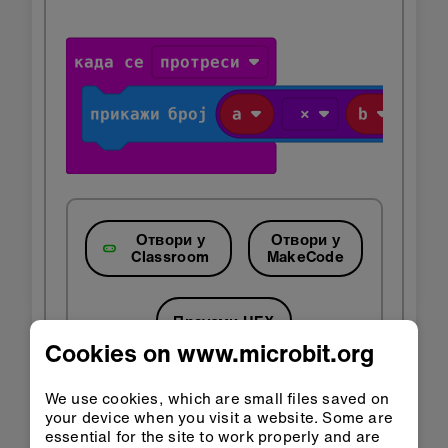
Отвори у
Отвори у
Classroom
MakeCode
Преузми HEX
Cookies on www.microbit.org
We use cookies, which are small files saved on
your device when you visit a website. Some are
Корак 3: Унапреди
essential for the site to work properly and are