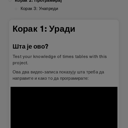
Корак 2: Програмирај
Корак 3: Унапреди
Корак 1: Уради
Шта је ово?
Test your knowledge of times tables with this
project.
Ова два видео-записа показују шта треба да
направите и како то да програмирате: