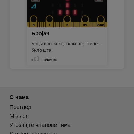
Бројач
Броји прескоке, скокове, птице –
било шта!
Почетник
О нама
Преглед
Mission
Упознајте чланове тима
Student showcase