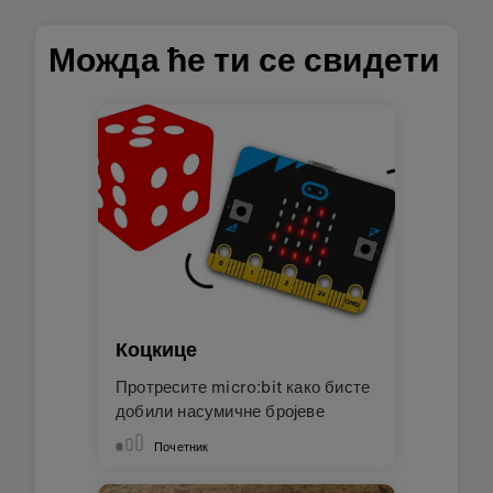
Можда ће ти се свидети
Коцкице
Протресите micro:bit како бисте
добили насумичне бројеве
Почетник