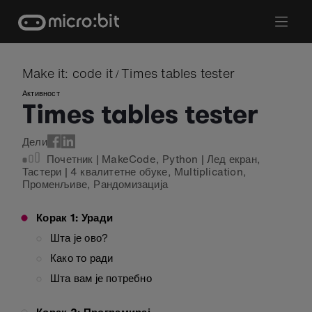
Skip
to
content
Make it: code it
Times tables tester
/
Активност
Times tables tester
Дели
Почетник
|
MakeCode
,
Python
|
Лед екран
,
Тастери
|
4 квалитетне обуке
,
Multiplication
,
Променљиве
,
Рандомизација
Корак 1: Уради
Шта је ово?
Како то ради
Шта вам је потребно