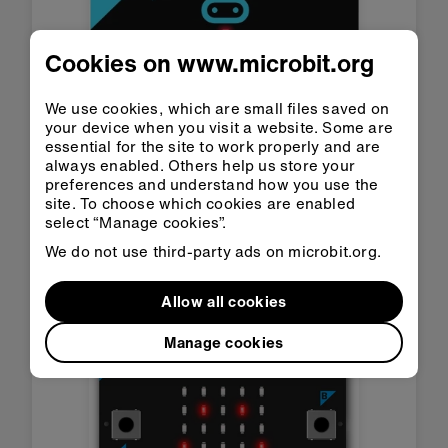
Cookies on www.microbit.org
We use cookies, which are small files saved on
your device when you visit a website. Some are
essential for the site to work properly and are
always enabled. Others help us store your
preferences and understand how you use the
site. To choose which cookies are enabled
计数器
select “Manage cookies”.
对跳步、跳跃、鸟儿或任何东西进
We do not use third-party ads on microbit.org.
行计数！
初学者
Allow all cookies
Manage cookies