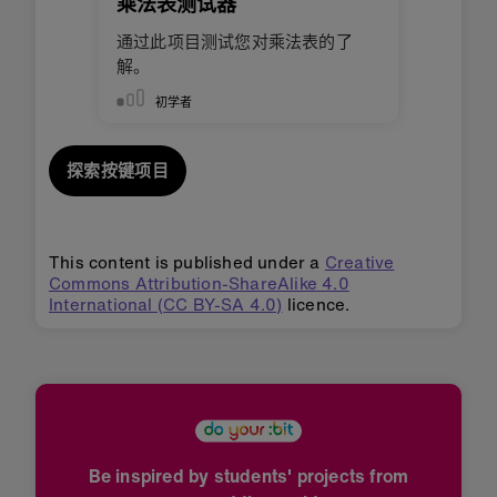
乘法表测试器
通过此项目测试您对乘法表的了
解。
初学者
探索按键项目
This content is published under a
Creative
Commons Attribution-ShareAlike 4.0
International (CC BY-SA 4.0)
licence.
Be inspired by students' projects from