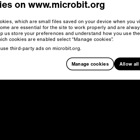
ies on www.microbit.org
ン
kies, which are small files saved on your device when you vi
ome are essential for the site to work properly and are alwa
とても一般的な入力デバイスです。 micro:bitにはプログラムで
p us store your preferences and understand how you use the 
セットボタンがあります。
ich cookies are enabled select “Manage cookies”.
use third-party ads on microbit.org.
Manage cookies
Allow al