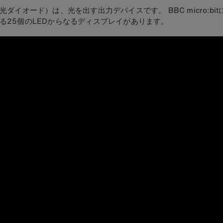
発光ダイオード）は、光を出す出力デバイスです。 BBC micro:bi
る25個のLEDからなるディスプレイがあります。