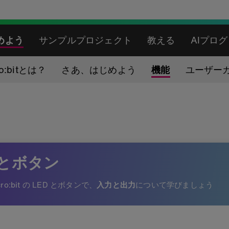
めよう
サンプルプロジェクト
教える
AIプロ
ro:bitとは？
さあ、はじめよう
機能
ユーザー
Dとボタン
cro:bit の LED とボタンで、
入力と出力
について学びましょう