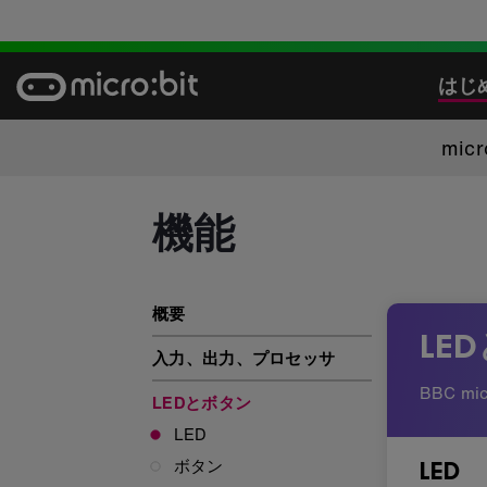
Skip
to
content
はじ
mic
機能
機能: LEDとボタン
概要
LE
入力、出力、プロセッサ
BBC mi
LEDとボタン
LED
ボタン
LED