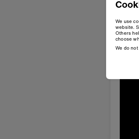
Cook
ボタ
We use coo
website. S
ボタンは
Others hel
2つとリ
choose wh
We do not 