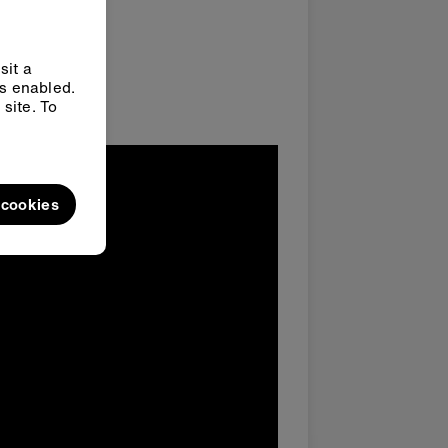
sit a
ys enabled.
きるボタンが
site. To
l cookies