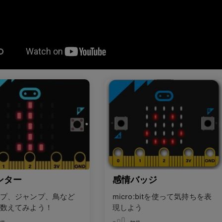
ンター
感情バッジ
プ、ジャンプ、鳥など
micro:bitを使って気持ちを表
数えてみよう！
現しよう