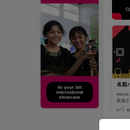
名前
do your :bit
international
micr
showcase
変身さ
LED