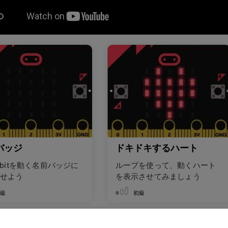
バッジ
ドキドキするハート
o:bitを動く名前バッジに
ループを使って、動くハート
せよう
を表示させてみましょう
初級
初級
のプロジェクトを調べる