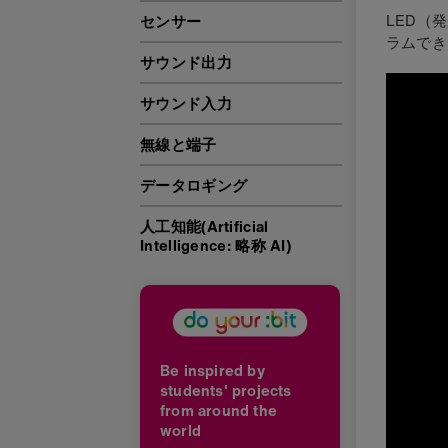
LED（
センサー
ラムでき
サウンド出力
サウンド入力
無線と端子
データロギング
人工知能(Artificial
Intelligence: 略称 AI)
Be inspired by
students' projects
from around the
world