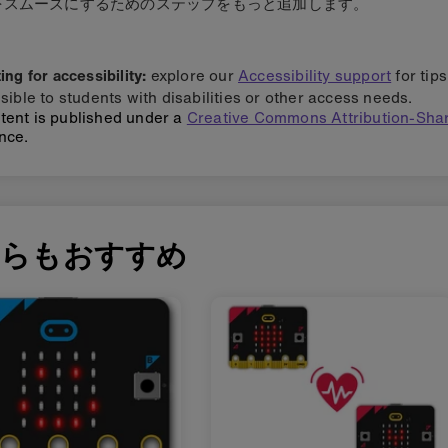
をスムーズにするためのステップをもっと追加します。
ng for accessibility:
explore our
Accessibility support
for tip
sible to students with disabilities or other access needs.
tent is published under a
Creative Commons Attribution-Shar
nce.
ちらもおすすめ