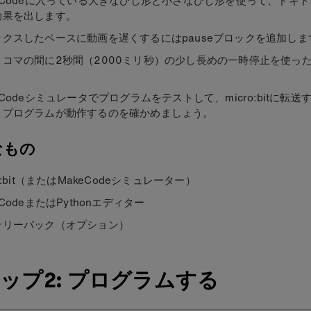
効果を出します。
ックスしたペースに動画を遅くするにはpauseブロックを追加しま
とコマの間に2秒間（2000ミリ秒）の少し長めの一時停止を使っ
。
eCodeシミュレータでプログラムをテストして、micro:bitに転
りプログラムが動作するのを確かめましょう。
なもの
ro:bit（またはMakeCodeシミュレーター）
eCodeまたはPythonエディター
テリーパック（オプション）
ップ2: プログラムする