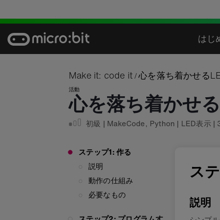
Skip
to
content
はじ
Make it: code it
心を落ち着かせるLE
/
活動
心を落ち着かせるL
初級
|
MakeCode
,
Python
|
LED表示
|
ステップ1: 作る
説明
ステ
動作の仕組み
必要なもの
説明
ステップ2: プログラムす
シンプル