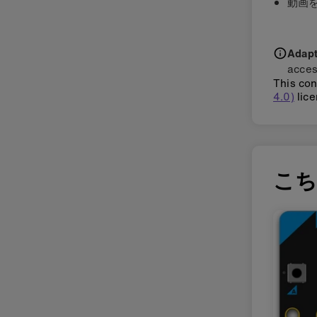
動画
Adapti
acces
This con
4.0)
lice
こ