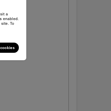
sit a
ys enabled.
site. To
l cookies