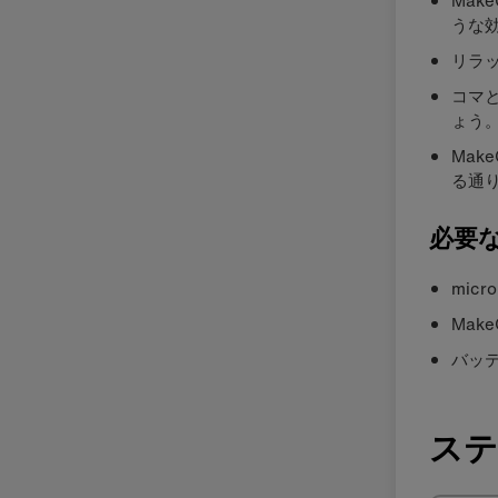
うな
リラ
コマ
ょう
Mak
る通
必要
mic
Mak
バッ
ステ