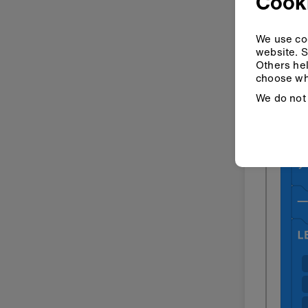
Cook
We use coo
website. S
Others hel
choose wh
We do not 