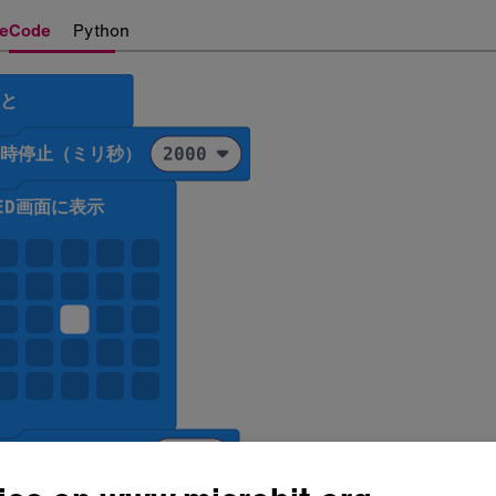
eCode
Python