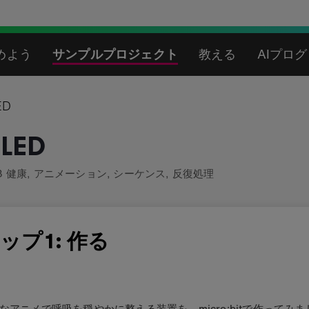
めよう
サンプルプロジェクト
教える
AIプロ
D
ED
3 健康
,
アニメーション
,
シーケンス
,
反復処理
ップ1: 作る
なアニメで呼吸を穏やかに整える装置を、micro:bitで作ってみ