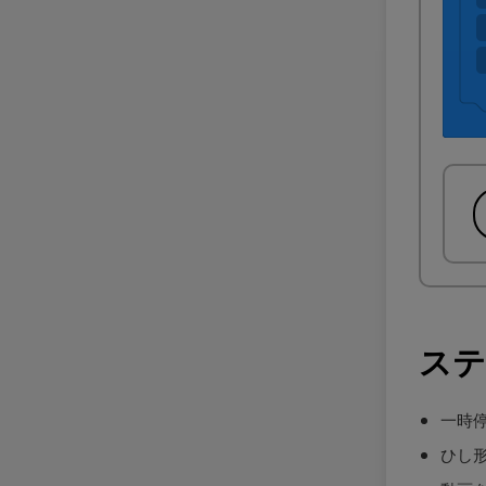
ステ
一時
ひし