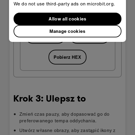
We do not use third-party ads on microbit.org.
Allow all cookies
Manage cookies
Otwórz w
Otwórz w
klasie
MakeCode
Pobierz HEX
Krok 3: Ulepsz to
Zmień czas pauzy, aby dopasować go do
preferowanego tempa oddychania.
Utwórz własne obrazy, aby zastąpić ikony z