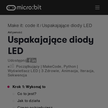
Skip
to
content
Make it: code it
Uspakajające diody LED
/
Aktywność
Uspakajające diody
LED
Udostępnij
Początkujący
|
MakeCode
,
Python
|
Wyświetlacz LED
|
3 Zdrowie
,
Animacja
,
Iteracja
,
Sekwencja
Krok 1: Wykonaj to
Co to jest?
Jak to działa
Czego potrzebujesz