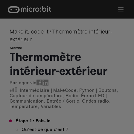
Skip
to
content
Make it: code it
Thermomètre intérieur-
/
extérieur
Activité
Thermomètre
intérieur-extérieur
Partager via
Intermédiaire
|
MakeCode
,
Python
|
Boutons
,
Capteur de température
,
Radio
,
Écran LED
|
Communication
,
Entrée / Sortie
,
Ondes radio
,
Température
,
Variables
Étape 1 : Fais-le
Qu'est-ce que c'est ?