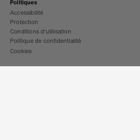
Politiques
Accessibilité
Protection
Conditions d'utilisation
Politique de confidentialité
Cookies
Nous contacter
Aide et support
Nous contacter
Travailler pour nous
Abonnez-vous à notre lettre d'information
Rejoignez-nous