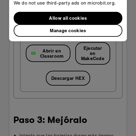
We do not use third-party ads on microbit.org.
Allow all cookies
Manage cookies
Ejecutar
Abrir en
en
Classroom
MakeCode
Descargar HEX
Paso 3: Mejóralo
Intenta que las baterías duren más tiempo