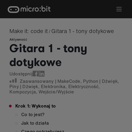
Skip
to
content
Make it: code it
Gitara 1 - tony dotykowe
/
Aktywność
Gitara 1 - tony
dotykowe
Udostępnij
Zaawansowany
|
MakeCode
,
Python
|
Dźwięk
,
Piny
|
Dźwięk
,
Elektronika
,
Elektryczność
,
Kompozycja
,
Wejście/Wyjście
Krok 1: Wykonaj to
Co to jest?
Jak to działa
Czego potrzebujesz