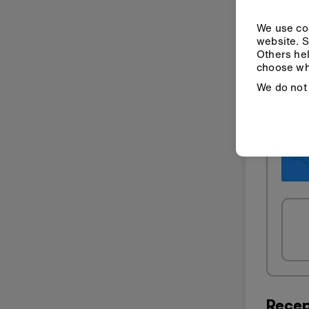
We use coo
website. S
Others hel
choose wh
We do not 
Recep