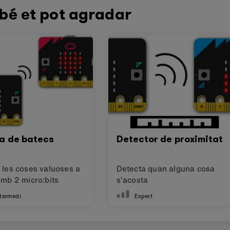
sible to students with disabilities or other access needs.
tent is published under a
Creative Commons Attribution-Shar
nce.
bé et pot agradar
sa de batecs
Detector de proximitat