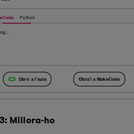
eCode
Python
Obrir a l'aula
Obra'l a MakeCode