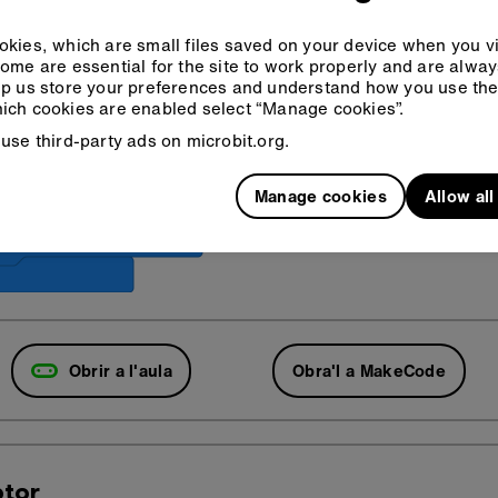
kies, which are small files saved on your device when you vi
ome are essential for the site to work properly and are alwa
p us store your preferences and understand how you use the 
ich cookies are enabled select “Manage cookies”.
use third-party ads on microbit.org.
Manage cookies
Allow al
Obrir a l'aula
Obra'l a MakeCode
tor