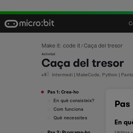
Skip
to
content
C
Make it: code it
Caça del tresor
/
Activitat
Caça del tresor
Intermedi
|
MakeCode
,
Python
|
Pant
Pas 1: Crea-ho
En què consisteix?
Pas 
Com funciona
Què necessites
En qu
Pas 2: Programa-ho
Utilitza