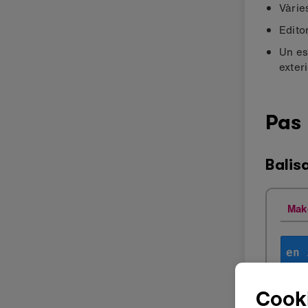
Vàrie
Edito
Un es
exteri
Pas
Balis
Mak
Cook