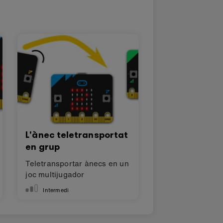
eAlike 4.0 International (CC BY-SA
L'ànec teletransportat
en grup