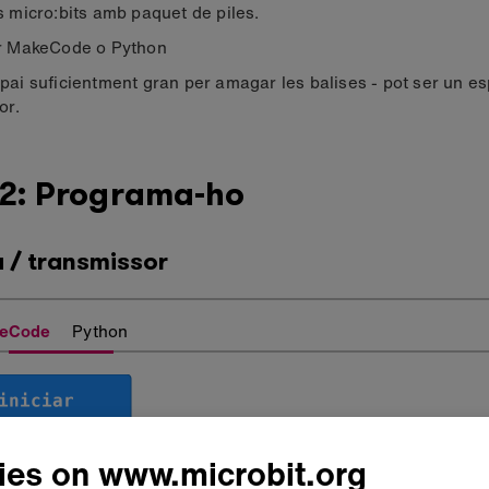
s micro:bits amb paquet de piles.
r MakeCode o Python
pai suficientment gran per amagar les balises - pot ser un esp
or.
 2: Programa-ho
a / transmissor
eCode
Python
ies on www.microbit.org