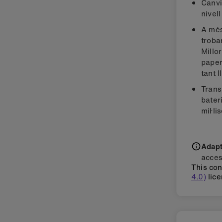
Pas 
Canvi
nivel
A més
troba
Millo
paper
tant l
Trans
bater
mil·li
Adapti