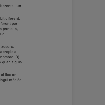
iferents , un
bit diferent,
iferent per
a pantalla,
que
 tresors.
'apropis a
 (nombre ID)
à quan siguis
el lloc on
 tingui més és