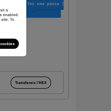
sit a
ys enabled.
site. To
l cookies
Transfereix l'HEX