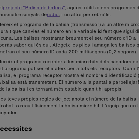
el
projecte "Balisa de batecs"
, aquest utilitza dos programes d
ransmetre senyals de
ràdio
, i un altre per rebre'ls.
fereix el programa de la balisa (transmissor) a un altre micro:
ura't que canvies el número en la variable
íd
fent que sigui d
cuna. Les balises mostraran breument el seu número d'ID a l
podràs saber qui és qui. Afegeix les piles i amaga les balises 
metran el seu número ID cada 200 mil·lisegons (0,2 segons).
fereix el programa receptor a les micro:bits dels caçadors de
t programa pot ser el mateix per a tots els receptors. Quan t
alisa, el programa receptor mostra el nombre d'identificació
a balisa està transmetent. El número a la pantalla parpellejar
 de la balisa i es tornarà més estable quan t'hi apropis.
les teves pròpies regles de joc: anota el número de la balisa i 
 trobat, o recull físicament la balisa micro:bit. L'equip que en
anyador.
ecessites