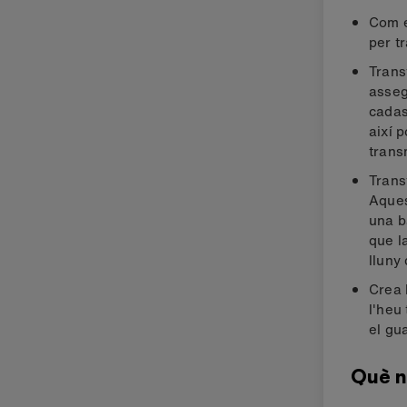
Com 
per t
Trans
asseg
cadas
així 
trans
Trans
Aques
una b
que l
lluny
Crea 
l'heu
el gu
Què n