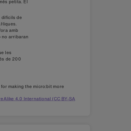
és petita. El
difícils de
l·liques.
 fora amb
 no arribaran
ue les
més de 200
s for making the micro:bit more