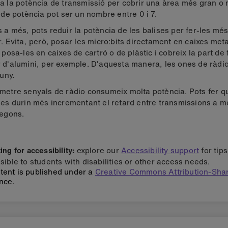
3: Millora-ho
a la potència de transmissió per cobrir una àrea més gran o m
l de potència pot ser un nombre entre 0 i 7.
 a més, pots reduir la potència de les balises per fer-les més 
r. Evita, però, posar les micro:bits directament en caixes meta
r posa-les en caixes de cartró o de plàstic i cobreix la part de
 d'alumini, per exemple. D'aquesta manera, les ones de ràdio
luny.
metre senyals de ràdio consumeix molta potència. Pots fer q
ies durin més incrementant el retard entre transmissions a 
segons.
ng for accessibility:
explore our
Accessibility support
for tip