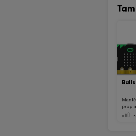
acces
This con
4.0)
lice
Tam
Bali