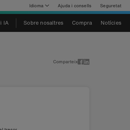
Idioma
Ajuda i consells
Seguretat
i IA
Sobre nosaltres
Compra
Notícies
Comparteix
el tresor