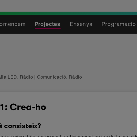
omencem
Projectes
Ensenya
Programació 
alla LED
,
Ràdio
|
Comunicació
,
Ràdio
1: Crea-ho
è consisteix?
 vàries micro:bits per organitzar físicament un joc de la caça d