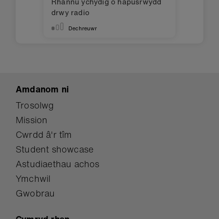
Rhannu ychydig o hapusrwydd
drwy radio
Dechreuwr
Amdanom ni
Trosolwg
Mission
Cwrdd â'r tîm
Student showcase
Astudiaethau achos
Ymchwil
Gwobrau