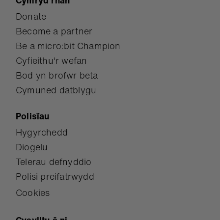
Cymryd rhan
Donate
Become a partner
Be a micro:bit Champion
Cyfieithu'r wefan
Bod yn brofwr beta
Cymuned datblygu
Polisïau
Hygyrchedd
Diogelu
Telerau defnyddio
Polisi preifatrwydd
Cookies