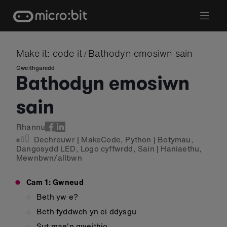
Skip
to
content
Make it: code it
Bathodyn emosiwn sain
/
Gweithgaredd
Bathodyn emosiwn
sain
Rhannu
Dechreuwr
|
MakeCode
,
Python
|
Botymau
,
Dangosydd LED
,
Logo cyffwrdd
,
Sain
|
Haniaethu
,
Mewnbwn/allbwn
Cam 1: Gwneud
Beth yw e?
Beth fyddwch yn ei ddysgu
Sut mae'n gweithio