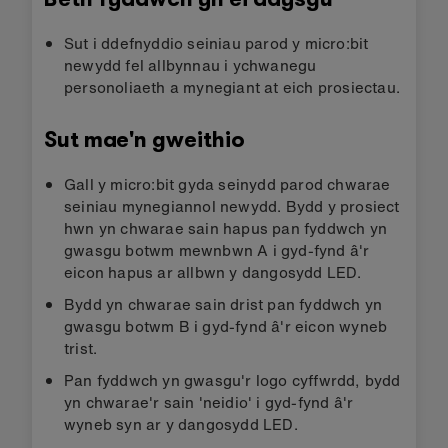
Sut i ddefnyddio seiniau parod y micro:bit
newydd fel allbynnau i ychwanegu
personoliaeth a mynegiant at eich prosiectau.
Sut mae'n gweithio
Gall y micro:bit gyda seinydd parod chwarae
seiniau mynegiannol newydd. Bydd y prosiect
hwn yn chwarae sain hapus pan fyddwch yn
gwasgu botwm mewnbwn A i gyd-fynd â'r
eicon hapus ar allbwn y dangosydd LED.
Bydd yn chwarae sain drist pan fyddwch yn
gwasgu botwm B i gyd-fynd â'r eicon wyneb
trist.
Pan fyddwch yn gwasgu'r logo cyffwrdd, bydd
yn chwarae'r sain 'neidio' i gyd-fynd â'r
wyneb syn ar y dangosydd LED.