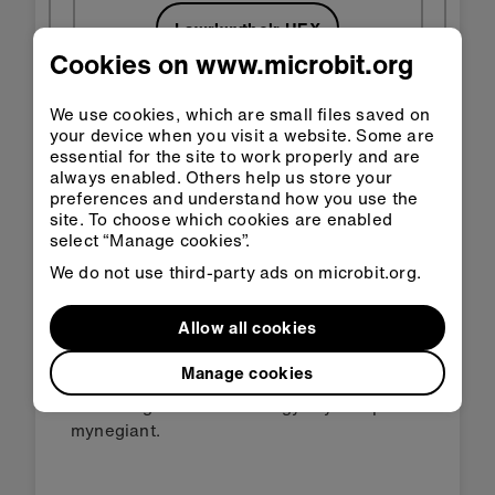
Lawrlwytho'r HEX
Cookies on www.microbit.org
We use cookies, which are small files saved on
your device when you visit a website. Some are
essential for the site to work properly and are
Cam 3: Gwella
always enabled. Others help us store your
preferences and understand how you use the
site. To choose which cookies are enabled
Arbrofi gyda'r gwahanol seiniau mynegiannol
select “Manage cookies”.
newydd megis 'piffian chwerthin', 'helo' a
We do not use third-party ads on microbit.org.
'disgleirio'.
Addasu'r rhaglen gydag eiconau gwahanol
Allow all cookies
emosiynau neu dynnu llun eich eiconau eich
hun.
Manage cookies
Ychwanegu animeiddiad i gyd-fynd â phob
mynegiant.