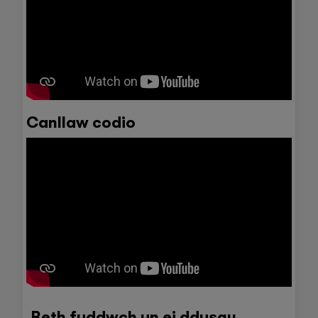
Canllaw codio
Beth fyddwch yn ei ddysgu