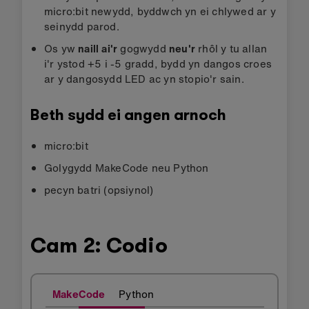
micro:bit newydd, byddwch yn ei chlywed ar y
seinydd parod.
Os yw
naill ai'r
gogwydd
neu'r
rhôl y tu allan
i'r ystod +5 i -5 gradd, bydd yn dangos croes
ar y dangosydd LED ac yn stopio'r sain.
Beth sydd ei angen arnoch
micro:bit
Golygydd MakeCode neu Python
pecyn batri (opsiynol)
Cam 2: Codio
MakeCode
Python