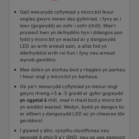
Gall mesurydd cyflymiad y micro:bit fesur
onglau gwyro mewn dau gyfeiriad, i fyny ac i
lawr (gogwydd) ac ochr i ochr (rhôl). Mae'r
prosiect hwn yn defnyddio hyn i ddangos pan
fydd y micro:bit yn wastad ar y dangosydd
LED ac wrth wneud sain, a allai fod yn
ddefnyddiol wrth roi llun i fyny neu wneud
wyneb gweithio.
Mae dolen yn sicrhau bod y rhaglen yn parhau
i fesur ongl y micro:bit yn barhaus.
Os yw'r mesurydd cyflymiad yn mesur ongl
gwyro rhwng +5
a
-5 gradd ar gyfer gogwydd
yn ogystal â
rhôl, mae'n rhaid bod y micro:bit
yn weddol wastad. Wedyn, bydd yn dangos tic
ar allbwn y dangosydd LED ac yn chwarae tôn
gerddorol.
I glywed y dôn, cysylltu clustffonau neu
seinydd â phin 0 a'r GND, neu os oes gennych