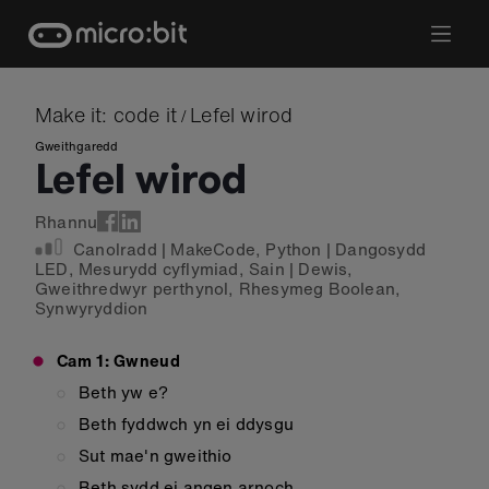
Skip
to
content
Make it: code it
Lefel wirod
/
Gweithgaredd
Lefel wirod
Rhannu
Canolradd
|
MakeCode
,
Python
|
Dangosydd
LED
,
Mesurydd cyflymiad
,
Sain
|
Dewis
,
Gweithredwyr perthynol
,
Rhesymeg Boolean
,
Synwyryddion
Cam 1: Gwneud
Beth yw e?
Beth fyddwch yn ei ddysgu
Sut mae'n gweithio
Beth sydd ei angen arnoch