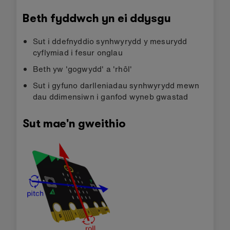
Beth fyddwch yn ei ddysgu
Sut i ddefnyddio synhwyrydd y mesurydd
cyflymiad i fesur onglau
Beth yw 'gogwydd' a 'rhôl'
Sut i gyfuno darlleniadau synhwyrydd mewn
dau ddimensiwn i ganfod wyneb gwastad
Sut mae'n gweithio