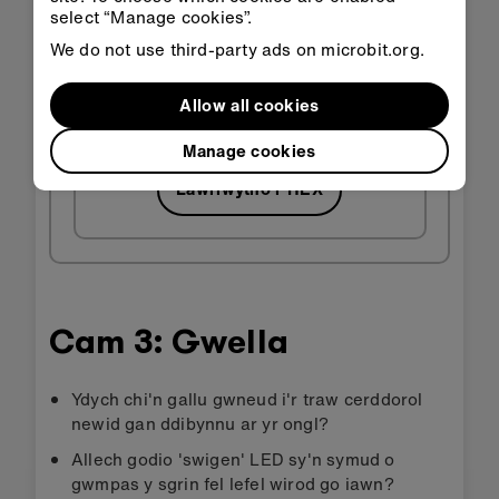
select “Manage cookies”.
We do not use third-party ads on microbit.org.
Agor yn
Agor yn
Allow all cookies
Classroom
MakeCode
Manage cookies
Lawrlwytho'r HEX
Cam 3: Gwella
Ydych chi'n gallu gwneud i'r traw cerddorol
newid gan ddibynnu ar yr ongl?
Allech godio 'swigen' LED sy'n symud o
gwmpas y sgrin fel lefel wirod go iawn?