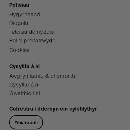
Polisïau
Hygyrchedd
Diogelu
Telerau defnyddio
Polisi preifatrwydd
Cookies
Cysylltu â ni
Awgrymiadau & chymorth
Cysylltu â ni
Gweithio i ni
Cofrestru i dderbyn ein cylchlythyr
Ymuno â ni