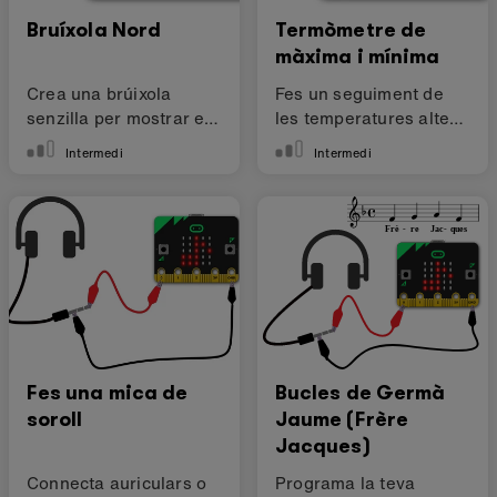
Bruíxola Nord
Termòmetre de
màxima i mínima
Crea una brúixola
Fes un seguiment de
senzilla per mostrar el
les temperatures altes i
camí cap al nord
baixes amb la micro:bit
Intermedi
Intermedi
Fes una mica de
Bucles de Germà
soroll
Jaume (Frère
Jacques)
Connecta auriculars o
Programa la teva