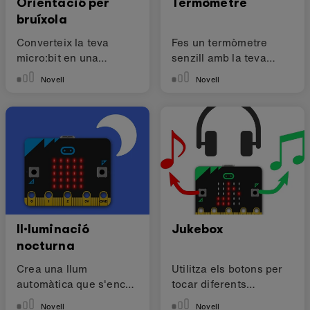
Orientació per
Termòmetre
bruíxola
Converteix la teva
Fes un termòmetre
micro:bit en una
senzill amb la teva
brúixola simple
micro:bit
Novell
Novell
Il·luminació
Jukebox
nocturna
Crea una llum
Utilitza els botons per
automàtica que s'encén
tocar diferents
quan és fosc.
melodies
Novell
Novell