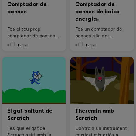
Comptador de
Comptador de
passes
passes de baixa
energia.
Fes el teu propi
Fes un comptador de
comptador de passes
passes eficient
amb la micro:bit
energèticament
Novell
Novell
El gat saltant de
Theremin amb
Scratch
Scratch
Fes que el gat de
Controla un instrument
Scratch salti amb la
musical misteriós a