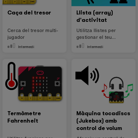
Caça del tresor
Llista (array)
d'activitat
Cerca del tresor multi-
Utilitza llistes per
jugador
gestionar el teu
selector d'activitat
Intermedi
Intermedi
Termòmetre
Màquina tocadiscs
Fahrenheit
(Jukebox) amb
control de volum