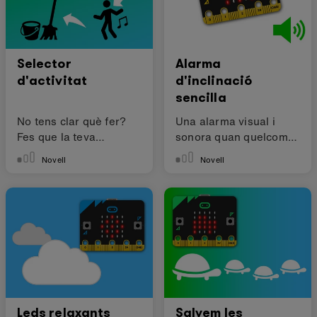
Selector
Alarma
d'activitat
d'inclinació
sencilla
No tens clar què fer?
Una alarma visual i
Fes que la teva
sonora quan quelcom
micro:bit decideixi!
és recollit
Novell
Novell
Leds relaxants
Salvem les