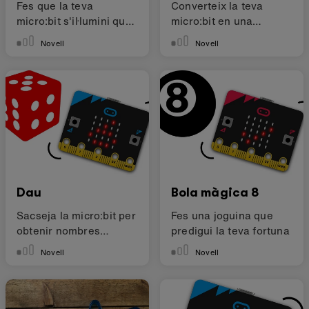
Fes que la teva
Converteix la teva
micro:bit s'il·lumini quan
micro:bit en una
arribi l'alba
insignia animada amb
Novell
Novell
el teu nom
Dau
Bola màgica 8
Sacseja la micro:bit per
Fes una joguina que
obtenir nombres
predigui la teva fortuna
aleatoris
Novell
Novell