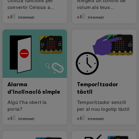
Utilitza funcions per
Afegeix un control de
convertir Celsius a
volum als teus
Fahrenheit
projectes sonors
Intermedi
Intermedi
Alarma
Temporitzador
d'inclinació simple
tàctil
Algú t'ha obert la
Temporitzador senzill
porta?
per al nou logotip tàctil
Intermedi
Intermedi