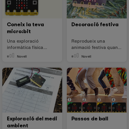
Coneix la teva
Decoració festiva
micro:bit
Una exploració
Reprodueix una
informàtica física
animació festiva quan
interactiva
es fa fosc.
Novell
Novell
Exploració del medi
Passos de ball
ambient