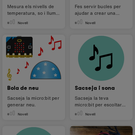
Mesura els nivells de
Fes servir bucles per
temperatura, so i llum
ajudar a crear una
al teu voltant
rutina de ball.
Novell
Novell
Bola de neu
Sacseja i sona
Sacseja la micro:bit per
Sacseja la teva
generar neu.
micro:bit per escoltar
un so alegre.
Novell
Novell