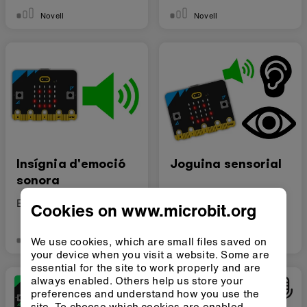
Novell
Novell
Insígnia d'emoció
Joguina sensorial
sonora
Expressa't amb el so
Fes una joguina
Cookies on www.microbit.org
multisensorial
We use cookies, which are small files saved on
Novell
Novell
your device when you visit a website. Some are
essential for the site to work properly and are
always enabled. Others help us store your
preferences and understand how you use the
site. To choose which cookies are enabled