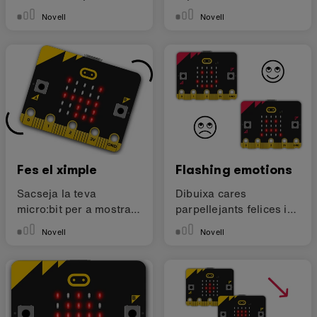
la micro:bit
Novell
Novell
Fes el ximple
Flashing emotions
Sacseja la teva
Dibuixa cares
micro:bit per a mostrar
parpellejants felices i
una cara ximple
tristes
Novell
Novell