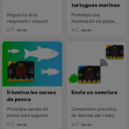
tortugues marines
Regula la teva
Prototipa una
respiració i relaxa't
il·luminació de platja
segura per a tortugues
Novell
Novell
Il·lumina les xarxes
Envia un somriure
de pesca
Prototipa xarxes de
Comparteix una mica
pesca més segures
de felicitat per ràdio
Novell
Novell