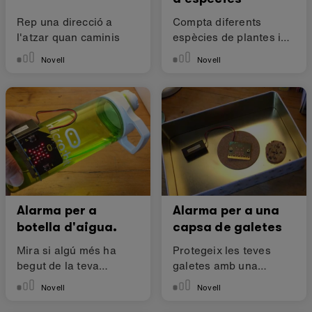
Rep una direcció a
Compta diferents
l'atzar quan caminis
espècies de plantes i
animals.
Novell
Novell
Alarma per a
Alarma per a una
botella d'aigua.
capsa de galetes
Mira si algú més ha
Protegeix les teves
begut de la teva
galetes amb una
botella.
alarma de sensor de
Novell
Novell
llum.