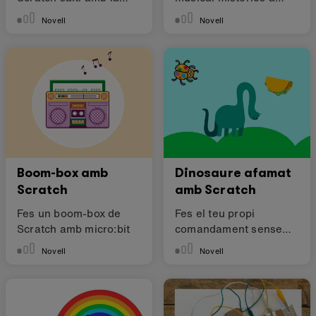
micro:bit
Scratch
Novell
Novell
Boom-box amb
Dinosaure afamat
Scratch
amb Scratch
Fes un boom-box de
Fes el teu propi
Scratch amb micro:bit
comandament sense
fils per a Scratch
Novell
Novell