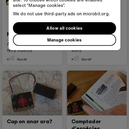
select “Manage cookies”.
We do not use third-party ads on microbit.org.
Allow all cookies
Metrònom
Aplaudeix els llums
Manage cookies
Ajuda a practicar la
Controla els llums amb
teva música
sons
Novell
Novell
Cap on anar ara?
Comptador
d'espècies