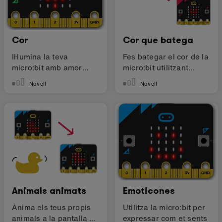
Cor
Cor que batega
Il·lumina la teva
Fes bategar el cor de la
micro:bit amb amor
micro:bit utilitzant
mostrant un cor
bucles
Novell
Novell
Animals animats
Emoticones
Anima els teus propis
Utilitza la micro:bit per
animals a la pantalla de
expressar com et sents