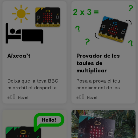
Aixeca’t
Provador de les
taules de
multiplicar
Deixa que la teva BBC
Posa a prova el teu
micro:bit et desperti al
coneixement de les
matí.
taules de multiplicar
Novell
Novell
amb aquest projecte.