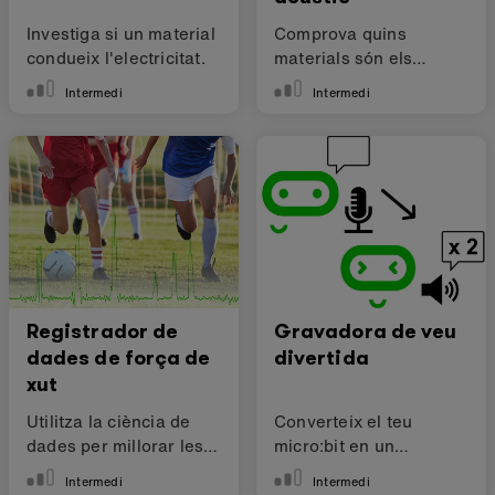
Investiga si un material
Comprova quins
condueix l'electricitat.
materials són els
millors aïllants acústics
Intermedi
Intermedi
Registrador de
Gravadora de veu
dades de força de
divertida
xut
Utilitza la ciència de
Converteix el teu
dades per millorar les
micro:bit en un
teves habilitats
canviador de veu.
Intermedi
Intermedi
esportives